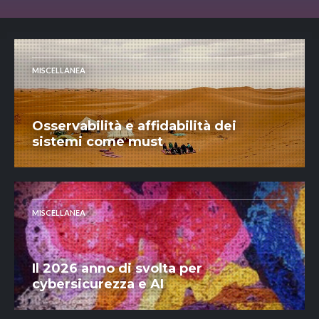
MISCELLANEA
Osservabilità e affidabilità dei
sistemi come must
MISCELLANEA
Il 2026 anno di svolta per
cybersicurezza e AI