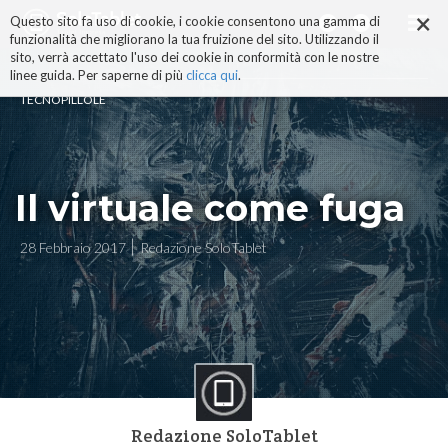
×
Salta
Questo sito fa uso di cookie, i cookie consentono una gamma di
ai
funzionalità che migliorano la tua fruizione del sito. Utilizzando il
contenuti.
sito, verrà accettato l'uso dei cookie in conformità con le nostre
|
linee guida. Per saperne di più
clicca qui
.
Salta
TECNOPILLOLE
alla
navigazione
Il virtuale come fuga
28 Febbraio 2017
Redazione SoloTablet
Redazione SoloTablet