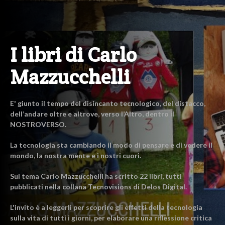
I libri di Carlo
Mazzucchelli
E' giunto il tempo del disincanto tecnologico, del distacco,
dell’andare oltre e altrove, verso l’Altro, dentro il
NOSTROVERSO.
La tecnologia sta cambiando il modo di pensare e di vedere il
mondo, la nostra mente e i nostri cuori.
Sul tema Carlo Mazzucchelli ha scritto 22 libri, tutti
pubblicati nella collana Tecnovisions di Delos Digital.
L'invito è a leggerli per scoprire gli effetti della tecnologia
sulla vita di tutti i giorni, per elaborare una riflessione critica