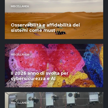
MISCELLANEA
Osservabilità e affidabilità dei
sistemi come must
MISCELLANEA
Il 2026 anno di svolta per
cybersicurezza e AI
MISCELLANEA