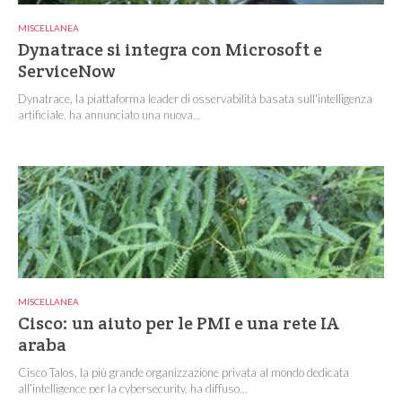
MISCELLANEA
Dynatrace si integra con Microsoft e
ServiceNow
Dynatrace, la piattaforma leader di osservabilità basata sull'intelligenza
artificiale, ha annunciato una nuova...
MISCELLANEA
Cisco: un aiuto per le PMI e una rete IA
araba
Cisco Talos, la più grande organizzazione privata al mondo dedicata
all’intelligence per la cybersecurity, ha diffuso...