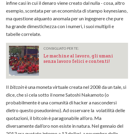
infine casi in cui il denaro viene creato dal nulla - cosa, altro
esempio, scontata per un economista di stampo keynesiano,
ma questione alquanto anomala per un ingegnere che pure
ha grande dimestichezza con i numeri, i suoi multipli e
tabelle correlate.
CONSIGLIATO PER TE:
Le machine al lavoro, gli umani
senza lavoro felici e contenti!
Il
bitcoin
è una moneta virtuale creata nel 2008 da un tale, si
dice, che si cela sotto il nome Satoshi Nakamoto (o
probabilmente è una comunità di hacker a nascondersi
dietro questo pseudonimo). Ad osservare la volatilità delle
quotazioni, il bitcoin è paragonabile all’oro. Ma
diversamente dall’oro non esiste in natura. Nel gennaio del
2013 era quotato intorno a 13 dollari, a novembre dello