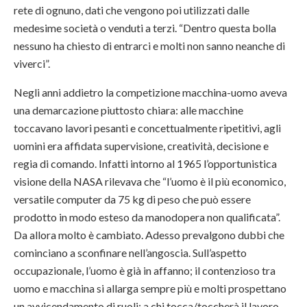
rete di ognuno, dati che vengono poi utilizzati dalle
medesime società o venduti a terzi. “Dentro questa bolla
nessuno ha chiesto di entrarci e molti non sanno neanche di
viverci”.
Negli anni addietro la competizione macchina-uomo aveva
una demarcazione piuttosto chiara: alle macchine
toccavano lavori pesanti e concettualmente ripetitivi, agli
uomini era affidata supervisione, creatività, decisione e
regia di comando. Infatti intorno al 1965 l’opportunistica
visione della NASA rilevava che “l’uomo è il più economico,
versatile computer da 75 kg di peso che può essere
prodotto in modo esteso da manodopera non qualificata”.
Da allora molto è cambiato. Adesso prevalgono dubbi che
cominciano a sconfinare nell’angoscia. Sull’aspetto
occupazionale, l’uomo è già in affanno; il contenzioso tra
uomo e macchina si allarga sempre più e molti prospettano
un avvicendamento di ruoli: a chi tocca/toccherà il lavoro