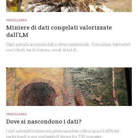
MISCELLANEA
Miniere di dati congelati valorizzate
dall’LM
Ogni azienda accumula dati a ritmo esponenziale. Transazioni, interazioni
con i clienti, log di sistema, email, ticket di...
MISCELLANEA
Dove si nascondono i dati?
I dati aziendali restano una preoccupazione critica: quasi il 60% dei
partecipanti a una sondaggio di Veeam tra 250 manager...