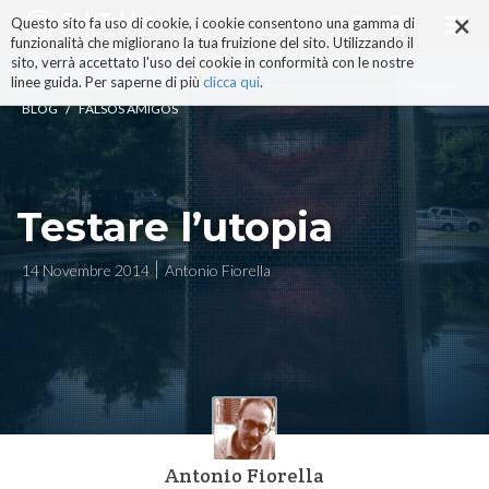
×
Salta
Questo sito fa uso di cookie, i cookie consentono una gamma di
ai
funzionalità che migliorano la tua fruizione del sito. Utilizzando il
contenuti.
sito, verrà accettato l'uso dei cookie in conformità con le nostre
|
linee guida. Per saperne di più
clicca qui
.
Salta
/
BLOG
FALSOS AMIGOS
alla
navigazione
Testare l’utopia
14 Novembre 2014
Antonio Fiorella
Antonio Fiorella