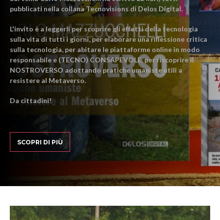
pubblicati nella collana Tecnovisions di Delos Digital.
L'invito è a leggerli per scoprire gli effetti della tecnologia
sulla vita di tutti i giorni, per elaborare una riflessione critica
sulla tecnologia, per abitare le piattaforme online in modo
responsabile e (TECNO) CONSAPEVOLE, per riscoprire il
NOSTROVERSO adottando pratiche umaniste utili a
resistere al Metaverso.
Da cittadini!
SCOPRI DI PIÙ