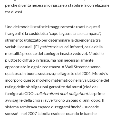
perché diventa necessario riuscire a stabilire la correlazione
tra di essi.
Uno dei modelli statistici maggiormente usati in questi
frangenti è la cosiddetta “cupola gaussiana o campana”,
strumento utilizzato per determinare la dipendenza tra
variabili casuali. (E i
pattern
dei cuori infranti, ossia della
mortalità precoce del coniuge rimasto vedovo). Modello
piuttosto diffuso in fisica, ma non necessariamente
appropriato in ogni circostanza. A Wall Street ne sanno
qualcosa. In buona sostanza, nell’agosto del 2004, Moody’s
incorporò questo modello matematico nella valutazione del
rating delle obbligazioni garantite dai mutui (cioè dei
famigerati CDO,
collateralized debt obligation
). Le prime
avvisaglie della crisi si avvertirono un paio di anni dopo. Il
sistema sembrava capace di reggersi finché - succede
spesso! - nel 2007 la bolla esplose, quando le banche