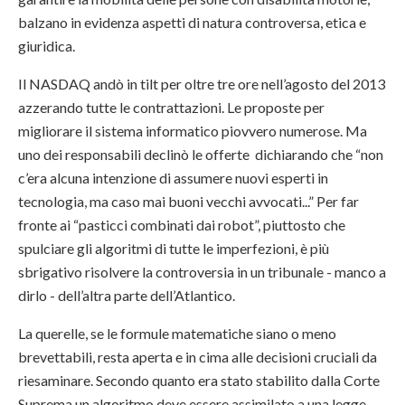
balzano in evidenza aspetti di natura controversa, etica e
giuridica.
Il NASDAQ andò in tilt per oltre tre ore nell’agosto del 2013
azzerando tutte le contrattazioni. Le proposte per
migliorare il sistema informatico piovvero numerose. Ma
uno dei responsabili declinò le offerte dichiarando che “non
c’era alcuna intenzione di assumere nuovi esperti in
tecnologia, ma caso mai buoni vecchi avvocati...” Per far
fronte ai “pasticci combinati dai robot”, piuttosto che
spulciare gli algoritmi di tutte le imperfezioni, è più
sbrigativo risolvere la controversia in un tribunale - manco a
dirlo - dell’altra parte dell’Atlantico.
La querelle, se le formule matematiche siano o meno
brevettabili, resta aperta e in cima alle decisioni cruciali da
riesaminare. Secondo quanto era stato stabilito dalla Corte
Suprema un algoritmo deve essere assimilato a una legge