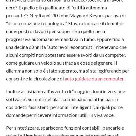
nero? E quello più qualificato di “entità autonoma
pensante”? Negli anni ’30 John Maynard Keynes parlava di
“disoccupazione tecnologica”. Stava a indicare il deficit di
nuovi posti di lavoro per sopperire a quelli che la
progressiva automazione mandava in fumo. Eppure fino a
una decina d’anni fa “autorevoli economisti” ritenevano che
alcuni compiti non potessero essere svolti da un computer,
come guidare un veicolo su strada e cose del genere. Il
dilemma non solo è stato superato, ma si sta legiferando per
consentire la circolazione di
auto guidate da un computer
.
Inoltre assistiamo all’avvento di “maggiordomi in versione
software”. Su molti cellulari cominciano ad affacciarsi i
cosiddetti “assistenti personali intelligenti”, ai quali porre
domande per ricevere informazioni utili. In viva voce.
Per sintetizzare, spariscono funzioni contabili, bancarie e
quindi gli impiegati che svolgevano queste mansioni; si