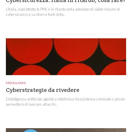
Cybersicurezza: Italia in ritardo, cosa fare?
L’Italia, soprattutto le PMI, è in ritardo nella adozione di valide misure di
cybersicurezza su diversi fonti della...
MISCELLANEA
Cyberstrategie da rivedere
L’intelligenza artificiale agentica ridefinisce l’ecosistema criminale e presto
permetterà di lanciare attacchi...