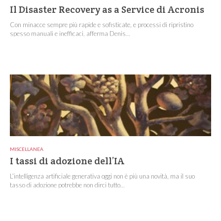
Il Disaster Recovery as a Service di Acronis
Con minacce sempre più rapide e sofisticate, e processi di ripristino
spesso manuali e inefficaci, afferma Denis...
MISCELLANEA
I tassi di adozione dell’IA
L’intelligenza artificiale generativa oggi non è più una novità, ma il suo
tasso di adozione potrebbe non dirci tutto...