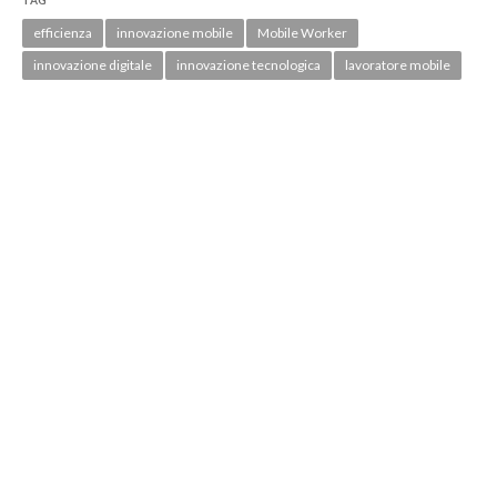
efficienza
innovazione mobile
Mobile Worker
innovazione digitale
innovazione tecnologica
lavoratore mobile