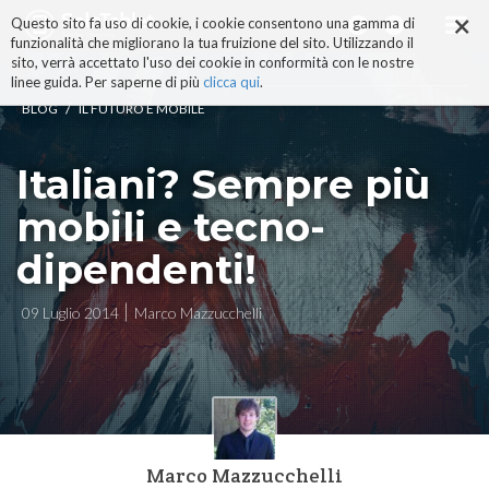
×
Salta
Questo sito fa uso di cookie, i cookie consentono una gamma di
ai
funzionalità che migliorano la tua fruizione del sito. Utilizzando il
contenuti.
sito, verrà accettato l'uso dei cookie in conformità con le nostre
|
linee guida. Per saperne di più
clicca qui
.
Salta
/
BLOG
IL FUTURO È MOBILE
alla
navigazione
Italiani? Sempre più
mobili e tecno-
dipendenti!
09 Luglio 2014
Marco Mazzucchelli
Marco Mazzucchelli