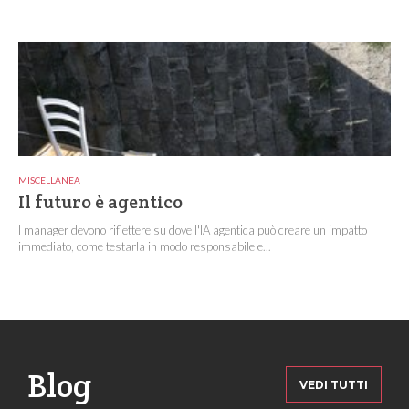
MISCELLANEA
Il futuro è agentico
I manager devono riflettere su dove l'IA agentica può creare un impatto
immediato, come testarla in modo responsabile e...
Blog
VEDI TUTTI