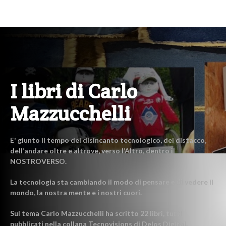
I libri di Carlo
Mazzucchelli
E' giunto il tempo del disincanto tecnologico, del distacco,
dell’andare oltre e altrove, verso l’Altro, dentro il
NOSTROVERSO.
La tecnologia sta cambiando il modo di pensare e di vedere il
mondo, la nostra mente e i nostri cuori.
Sul tema Carlo Mazzucchelli ha scritto 22 libri, tutti
pubblicati nella collana Tecnovisions di Delos Digital.