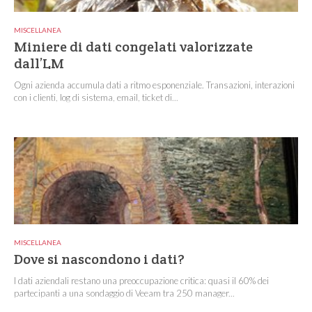
MISCELLANEA
Miniere di dati congelati valorizzate
dall’LM
Ogni azienda accumula dati a ritmo esponenziale. Transazioni, interazioni
con i clienti, log di sistema, email, ticket di...
MISCELLANEA
Dove si nascondono i dati?
I dati aziendali restano una preoccupazione critica: quasi il 60% dei
partecipanti a una sondaggio di Veeam tra 250 manager...