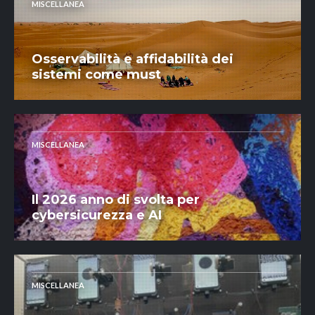
MISCELLANEA
Osservabilità e affidabilità dei
sistemi come must
MISCELLANEA
Il 2026 anno di svolta per
cybersicurezza e AI
MISCELLANEA