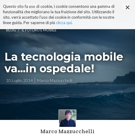
×
Salta
Questo sito fa uso di cookie, i cookie consentono una gamma di
ai
funzionalità che migliorano la tua fruizione del sito. Utilizzando il
contenuti.
sito, verrà accettato l'uso dei cookie in conformità con le nostre
|
linee guida. Per saperne di più
clicca qui
.
Salta
/
BLOG
IL FUTURO È MOBILE
alla
navigazione
La tecnologia mobile
va...in ospedale!
10 Luglio 2014
Marco Mazzucchelli
Marco Mazzucchelli