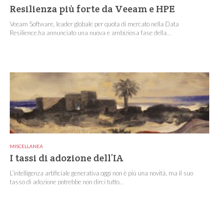
Resilienza più forte da Veeam e HPE
Veeam Software, leader globale per quota di mercato nella Data
Resilience,ha annunciato una nuova e ambiziosa fase della...
MISCELLANEA
I tassi di adozione dell’IA
L’intelligenza artificiale generativa oggi non è più una novità, ma il suo
tasso di adozione potrebbe non dirci tutto...