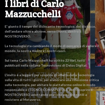
I libri di Carlo
Mazzucchelli
E' giunto il tempo del disincanto tecnologico, del distacco,
dell’andare oltre e altrove, verso l’Altro, dentro il
NOSTROVERSO.
La tecnologia sta cambiando il modo di pensare e di vedere il
mondo, la nostra mente e i nostri cuori.
Sul tema Carlo Mazzucchelli ha scritto 22 libri, tutti
pubblicati nella collana Tecnovisions di Delos Digital.
L'invito è a leggerli per scoprire gli effetti della tecnologia
sulla vita di tutti i giorni, per elaborare una riflessione critica
sulla tecnologia, per abitare le piattaforme online in modo
responsabile e (TECNO) CONSAPEVOLE, per riscoprire il
NOSTROVERSO adottando pratiche umaniste utili a
resistere al Metaverso.