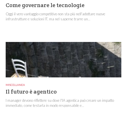
Come governare le tecnologie
Oggi il vero vantaggio competitivo non sta più nell'adottare nuove
infrastrutture e soluzioni IT, ma nel saperne trarre un...
MISCELLANEA
Il futuro è agentico
I manager devono riflettere su dove l'IA agentica può creare un impatto
immediato, come testarla in modo responsabile e...