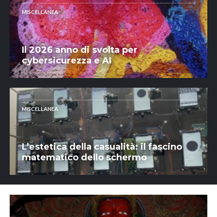
MISCELLANEA
Il 2026 anno di svolta per
cybersicurezza e AI
MISCELLANEA
L’estetica della casualità: il fascino
matematico dello schermo