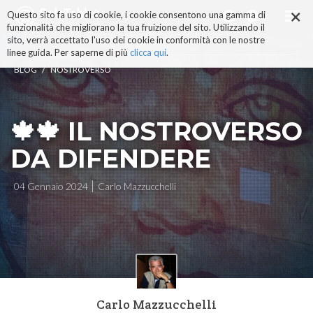
×
Salta
Questo sito fa uso di cookie, i cookie consentono una gamma di
ai
funzionalità che migliorano la tua fruizione del sito. Utilizzando il
contenuti.
sito, verrà accettato l'uso dei cookie in conformità con le nostre
|
linee guida. Per saperne di più
clicca qui
.
Salta
/
BLOG
NOSTROVERSO
alla
navigazione
🍁🍁 IL NOSTROVERSO
DA DIFENDERE
04 Gennaio 2024
Carlo Mazzucchelli
Carlo Mazzucchelli