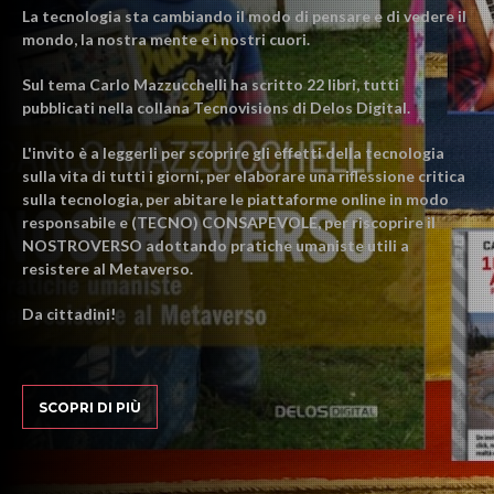
La tecnologia sta cambiando il modo di pensare e di vedere il
mondo, la nostra mente e i nostri cuori.
Sul tema Carlo Mazzucchelli ha scritto 22 libri, tutti
pubblicati nella collana Tecnovisions di Delos Digital.
L'invito è a leggerli per scoprire gli effetti della tecnologia
sulla vita di tutti i giorni, per elaborare una riflessione critica
sulla tecnologia, per abitare le piattaforme online in modo
responsabile e (TECNO) CONSAPEVOLE, per riscoprire il
NOSTROVERSO adottando pratiche umaniste utili a
resistere al Metaverso.
Da cittadini!
SCOPRI DI PIÙ