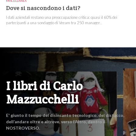
MISCELLANEA
Dove si nascondono i dati?
I dati aziendali restano una preoccupazione critica: quasi il 60% dei
partecipanti a una sondaggio di Veeam tra 250 manager...
I libri di Carlo
Mazzucchelli
E' giunto il tempo del disincanto tecnologico, del distacco,
dell’andare oltre e altrove, verso l’Altro, dentro il
NOSTROVERSO.