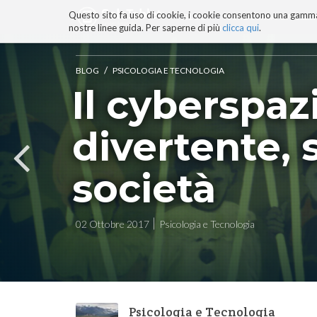
Questo sito fa uso di cookie, i cookie consentono una gamma di
BLOG
TECNOCONSAPEVOLEZZ
nostre linee guida. Per saperne di più
clicca qui
.
Salta
ai
contenuti.
/
BLOG
PSICOLOGIA E TECNOLOGIA
|
Il cyberspaz
Salta
alla
navigazione
divertente, 
società
02 Ottobre 2017
Psicologia e Tecnologia
Psicologia e Tecnologia