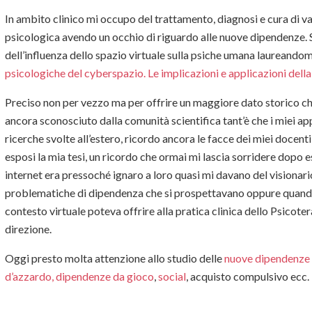
In ambito clinico mi occupo del trattamento, diagnosi e cura di var
psicologica avendo un occhio di riguardo alle nuove dipendenze. Si
dell’influenza dello spazio virtuale sulla psiche umana laureandomi
psicologiche del cyberspazio. Le implicazioni e applicazioni della
Preciso non per vezzo ma per offrire un maggiore dato storico che,
ancora sconosciuto dalla comunità scientifica tant’è che i miei a
ricerche svolte all’estero, ricordo ancora le facce dei miei docen
esposi la mia tesi, un ricordo che ormai mi lascia sorridere dopo
internet era pressoché ignaro a loro quasi mi davano del visionari
problematiche di dipendenza che si prospettavano oppure quando e
contesto virtuale poteva offrire alla pratica clinica dello Psicoter
direzione.
Oggi presto molta attenzione allo studio delle
nuove dipendenze
d’azzardo, dipendenze da gioco
,
social
, acquisto compulsivo ecc.