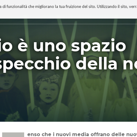
 funzionalità che migliorano la tua fruizione del sito. Utilizzando il sito, ver
A
TECNOBIBLIOGRAFIA
I MIEI LIBRI
PROGETTO
io è uno spazio
specchio della n