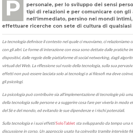
Penso che i nuovi media offrano delle nuove possibilità critiche per la crescita
personale, per lo sviluppo dei sensi pers
tipi di relazioni e per comunicare con gli 
nell’immediato, persino nei mondi intimi, 
effettuare ricerche con sete di cultura di qualsiasi
La tecnologia definisce il contesto nel quale ci muoviamo, ci relazioniamo c
con gli altri. Le forme di interazione con essa sono dettate dalle pratiche i
dispositivi, dalle regole delle piattaforme di social networking, dagli algoritm
virtuali del Web. La riflessione sul ruolo della tecnologia, sulla sua pervasivi
effetti non può essere lasciata solo ai tecnologi o ai filosofi ma deve coinvo
gli psicologi.
La psicologia può contribuire sia all'implementazione di tecnologie più uma
della tecnologia sulle persone e a suggerire cosa fare per viverla in modo 
del Sè e del mondo, ed evitando le sue dipendenze e i rischi potenziali.
Sulla tecnologia e i suoi effetti
SoloTablet
sta sviluppando da tempo una rif
discussione in corso. Un approccio usato ha coinvolto tramite interviste filo