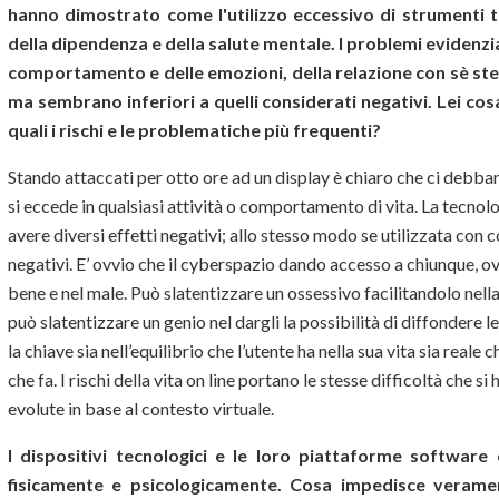
hanno dimostrato come l'utilizzo eccessivo di strumenti te
della dipendenza e della salute mentale. I problemi evidenziat
comportamento e delle emozioni, della relazione con sè stessi
ma sembrano inferiori a quelli considerati negativi. Lei cos
quali i rischi e le problematiche più frequenti?
Stando attaccati per otto ore ad un display è chiaro che ci debb
si eccede in qualsiasi attività o comportamento di vita. La tecnol
avere diversi effetti negativi; allo stesso modo se utilizzata con 
negativi. E’ ovvio che il cyberspazio dando accesso a chiunque, ov
bene e nel male. Può slatentizzare un ossessivo facilitandolo nel
può slatentizzare un genio nel dargli la possibilità di diffondere 
la chiave sia nell’equilibrio che l’utente ha nella sua vita sia reale
che fa. I rischi della vita on line portano le stesse difficoltà che 
evolute in base al contesto virtuale.
I dispositivi tecnologici e le loro piattaforme software
fisicamente e psicologicamente. Cosa impedisce veramen