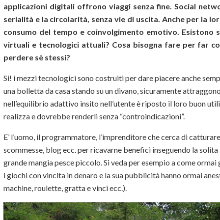
applicazioni digitali offrono viaggi senza fine. Social net
serialità e la circolarità, senza vie di uscita. Anche per la l
consumo del tempo e coinvolgimento emotivo. Esistono sec
virtuali e tecnologici attuali? Cosa bisogna fare per far c
perdere sè stessi?
Si! i mezzi tecnologici sono costruiti per dare piacere anche semp
una bolletta da casa stando su un divano, sicuramente attraggono e
nell’equilibrio adattivo insito nell’utente è riposto il loro buon util
realizza e dovrebbe renderli senza “controindicazioni”.
E’ l’uomo, il programmatore, l’imprenditore che cerca di catturare e
scommesse, blog ecc. per ricavarne benefici inseguendo la solita l
grande mangia pesce piccolo. Si veda per esempio a come ormai gli
i giochi con vincita in denaro e la sua pubblicità hanno ormai anest
machine, roulette, gratta e vinci ecc.).