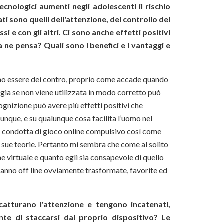
cnologici aumenti negli adolescenti il rischio
i sono quelli dell'attenzione, del controllo del
 e con gli altri. Ci sono anche effetti positivi
a ne pensa? Quali sono i benefici e i vantaggi e
ano essere dei contro, proprio come accade quando
ogia se non viene utilizzata in modo corretto può
cognizione può avere più effetti positivi che
unque, e su qualunque cosa facilita l’uomo nel
la condotta di gioco online compulsivo così come
le sue teorie. Pertanto mi sembra che come al solito
 che virtuale e quanto egli sia consapevole di quello
si hanno off line ovviamente trasformate, favorite ed
 catturano l'attenzione e tengono incatenati,
te di staccarsi dal proprio dispositivo? Le