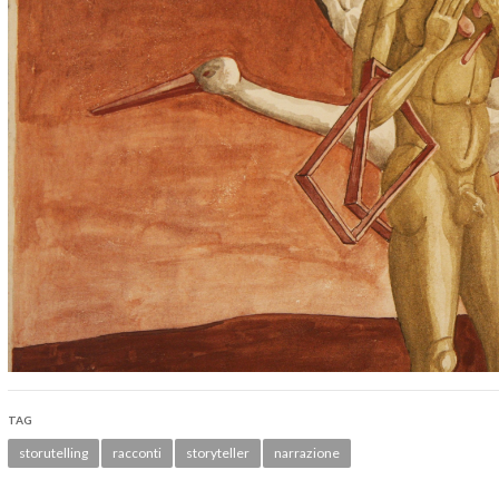
TAG
storutelling
racconti
storyteller
narrazione