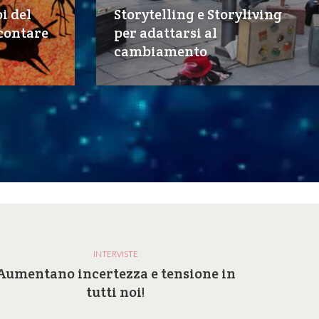
i del
Storytelling e Storyliving
ccontare
per adattarsi al
cambiamento
INTERVISTE
Aumentano incertezza e tensione in
Perc
tutti noi!