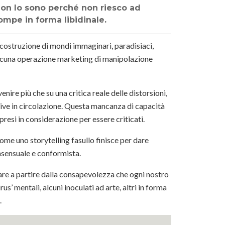
 Non lo sono perché non riesco ad
ompe in forma libidinale.
 costruzione di mondi immaginari, paradisiaci,
 alcuna operazione marketing di manipolazione
ire più che su una critica reale delle distorsioni,
tive in circolazione. Questa mancanza di capacità
 presi in considerazione per essere criticati.
ome uno storytelling fasullo finisce per dare
onsensuale e conformista.
re a partire dalla consapevolezza che ogni nostro
s’ mentali, alcuni inoculati ad arte, altri in forma
.