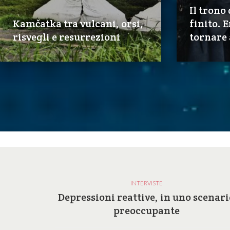
Il trono 
Kamčatka tra vulcani, orsi,
finito. 
risvegli e resurrezioni
tornare 
INTERVISTE
a e le
Depressioni reattive, in uno scenari
ilosofia
preoccupante