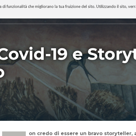
 funzionalità che migliorano la tua fruizione del sito. Utilizzando il sito, ver
A
TECNOBIBLIOGRAFIA
I MIEI LIBRI
PROGETTO
͜ʖ ͡°) Covid-19 e Stor
o