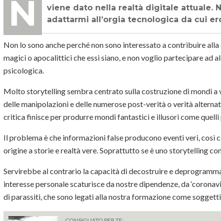
Non credo di essere un bravo storyteller, almeno nell’accezione che al termine
viene dato nella realtà digitale attuale.
adattarmi all’orgia tecnologica da cui er
Non lo sono anche perché non sono interessato a contribuire alla
magici o apocalittici che essi siano, e non voglio partecipare ad
psicologica.
Molto storytelling sembra centrato sulla costruzione di mondi a ven
delle manipolazioni e delle numerose post-verità o verità alterna
critica finisce per produrre mondi fantastici e illusori come quelli
Il problema è che informazioni false producono eventi veri, così c
origine a storie e realtà vere. Soprattutto se è uno storytelling c
Servirebbe al contrario la capacità di decostruire e deprogramma
interesse personale scaturisce da nostre dipendenze, da ‘coronaviru
di parassiti, che sono legati alla nostra formazione come soggetti
CONSIGLIATO PER TE: