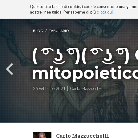
Questo sito fa uso di cookie, i cookie consentono una gamma di
BLOG
TECNOCONSAPEVOLEZZ
nostre linee guida. Per saperne di più
clicca qui
.
Salta
ai
contenuti.
/
BLOG
TABULARIO
|
Salta
( ͡° ͜ʖ ͡°)( ͡° 
alla
navigazione
mitopoietic
26 Febbraio 2021
Carlo Mazzucchelli
Carlo Mazzucchelli