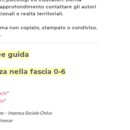
o approfondimento contattare gli autori
onali e realtà territoriali.
 ma non copiato, stampato o condiviso.
.
ee guida
a nella fascia 0-6
chi
*
ta
*
nze – Impresa Sociale Onlus
Firenze