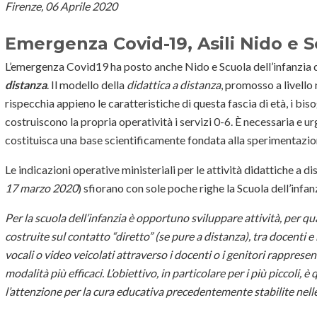
Firenze, 06 Aprile 2020
Emergenza Covid-19, Asili Nido e S
L’emergenza Covid19 ha posto anche Nido e Scuola dell’infanzia di
distanza
. Il modello della
didattica a distanza
, promosso a livello
rispecchia appieno le caratteristiche di questa fascia di età, i biso
costruiscono la propria operatività i servizi 0-6. È necessaria e ur
costituisca una base scientificamente fondata alla sperimentazion
Le indicazioni operative ministeriali per le attività didattiche a di
17 marzo 2020
) sfiorano con sole poche righe la Scuola dell’infan
Per la scuola dell’infanzia è opportuno sviluppare attività, per qu
costruite sul contatto “diretto” (se pure a distanza), tra docenti
vocali o video veicolati attraverso i docenti o i genitori rappresen
modalità più efficaci. L’obiettivo, in particolare per i più piccoli, è
l’attenzione per la cura educativa precedentemente stabilite nelle