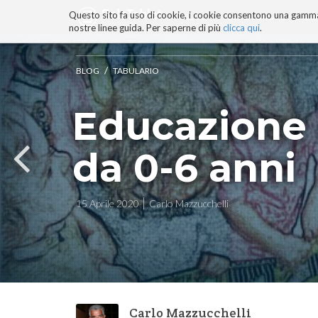
Questo sito fa uso di cookie, i cookie consentono una gamma di
BLOG
TECNOCONSAPEVOLEZZ
nostre linee guida. Per saperne di più
clicca qui
.
Salta
ai
contenuti.
/
BLOG
TABULARIO
|
Salta
Educazione a
alla
navigazione
da 0-6 anni
15 Aprile 2020
Carlo Mazzucchelli
Carlo Mazzucchelli