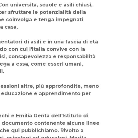
n università, scuole e asili chiusi,
er sfruttare le potenzialità della
he coinvolga e tenga impegnati
 a casa.
tatori di asili e in una fascia di età
do con cui l'Italia convive con la
alisi, consapevolezza e responsabilità
 lega a essa, come esseri umani,
i.
lessioni altre, più approfondite, meno
no educazione e apprendimento per
hi e Emilia Genta dell'Istituto di
un documento contenente alcune linee
 che qui pubblichiamo. Rivolto a
tori, psicologi ed educatori. Merita