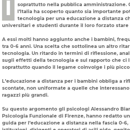
Il Coronavirus ha evidenziato il ritardo tecnologico di cui soffre ancora l'Italia,
soprattutto nella pubblica amministrazione. Co
l'Italia ha scoperto quanto sia importante pot
tecnologia per una educazione a distanza c
universitari e studenti durante il loro forzato stare
A essi molti hanno aggiunto anche i bambini, frequen
tra 0-6 anni. Una scelta che sottolinea un altro ritar
tecnologia. Un ritardo in termini di riflessione, an
sugli effetti della tecnologia e sul rapporto che ci
soprattutto quando il legame coinvolge i più piccol
L'educazione a distanza per i bambini obbliga a rif
scontate, non uniformate a quelle che interessa
ragazzi più grandi.
Su questo argomento gli psicologi Alessandro Bianc
Psicologia Funzionale di Firenze, hanno redatto 
guida per l'educazione a distanza nella fascia 0-6,
istituzioni, dirigenti e operatori di asili nido, geni