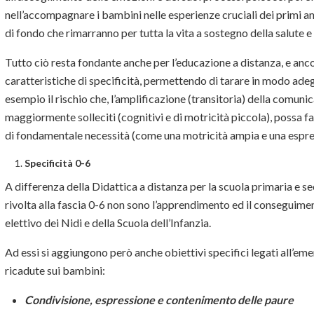
nell’accompagnare i bambini nelle esperienze cruciali dei primi ann
di fondo che rimarranno per tutta la vita a sostegno della salute 
Tutto ciò resta fondante anche per l’educazione a distanza, e anco
caratteristiche di specificità, permettendo di tarare in modo adeg
esempio il rischio che, l’amplificazione (transitoria) della comuni
maggiormente solleciti (cognitivi e di motricità piccola), possa 
di fondamentale necessità (come una motricità ampia e una espre
Specificità 0-6
A differenza della Didattica a distanza per la scuola primaria e s
rivolta alla fascia 0-6 non sono l’apprendimento ed il conseguimen
elettivo dei Nidi e della Scuola dell’Infanzia.
Ad essi si aggiungono però anche obiettivi specifici legati all’emer
ricadute sui bambini:
Condivisione, espressione e contenimento delle paure