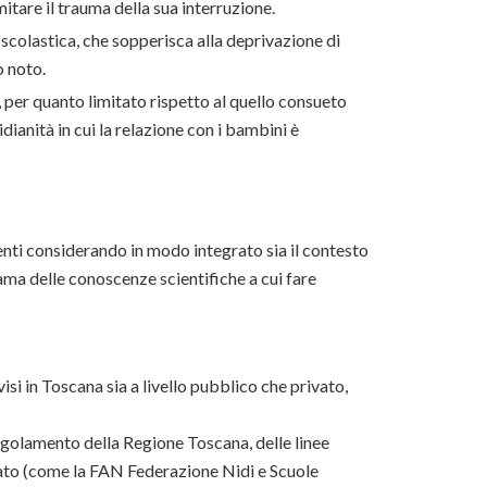
tare il trauma della sua interruzione.
 scolastica, che sopperisca alla deprivazione di
o noto.
 per quanto limitato rispetto al quello consueto
dianità in cui la relazione con i bambini è
nti considerando in modo integrato sia il contesto
ama delle conoscenze scientifiche a cui fare
visi in Toscana sia a livello pubblico che privato,
regolamento della Regione Toscana, delle linee
vato (come la FAN Federazione Nidi e Scuole