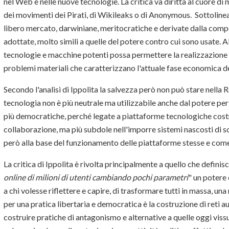
nel Web e nelle nuove tecnologie. La critica va diritta al cuore di
dei movimenti dei Pirati, di Wikileaks o di Anonymous. Sottolinea 
libero mercato, darwiniane, meritocratiche e derivate dalla compe
adottate, molto simili a quelle del potere contro cui sono usate. Al
tecnologie e macchine potenti possa permettere la realizzazione d
problemi materiali che caratterizzano l'attuale fase economica d
Secondo l'analisi di Ippolita la salvezza però non può stare nella 
tecnologia non è più neutrale ma utilizzabile anche dal potere pe
più democratiche, perché legate a piattaforme tecnologiche costru
collaborazione, ma più subdole nell'imporre sistemi nascosti di so
però alla base del funzionamento delle piattaforme stesse e come 
La critica di Ippolita è rivolta principalmente a quello che definis
online di milioni di utenti cambiando pochi parametri
" un potere
a chi volesse riflettere e capire, di trasformare tutti in massa, u
per una pratica libertaria e democratica è la costruzione di reti a
costruire pratiche di antagonismo e alternative a quelle oggi viss