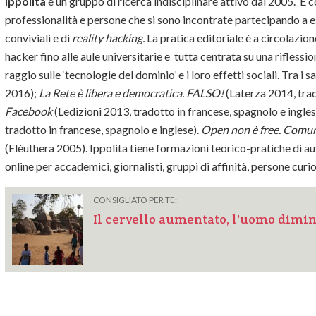
Ippolita
è un gruppo di ricerca indisciplinare attivo dal 2005. 
professionalità e persone che si sono incontrate partecipando a e
conviviali e di
reality hacking.
La pratica editoriale è a circolazio
hacker fino alle aule universitarie e
tutta centrata su una riflessio
raggio sulle ‘tecnologie del dominio’ e i loro effetti sociali. Tra i 
2016);
La Rete è libera e democratica. FALSO!
(Laterza 2014, trad
Facebook
(Ledizioni 2013, tradotto in francese, spagnolo e ingles
tradotto in francese, spagnolo e inglese).
Open non è free. Comunit
(Elèuthera 2005). Ippolita tiene formazioni teorico-pratiche di aut
online per accademici, giornalisti, gruppi di affinità, persone curio
CONSIGLIATO PER TE:
Il cervello aumentato, l'uomo dimi