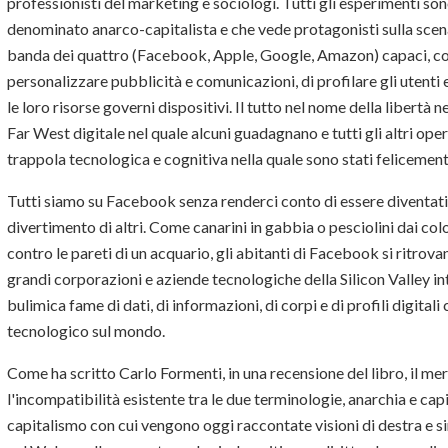
professionisti del marketing e sociologi. Tutti gli esperimenti son
denominato anarco-capitalista e che vede protagonisti sulla scena
banda dei quattro (Facebook, Apple, Google, Amazon) capaci, con 
personalizzare pubblicità e comunicazioni, di profilare gli utenti
le loro risorse governi dispositivi. Il tutto nel nome della libertà n
Far West digitale nel quale alcuni guadagnano e tutti gli altri ope
trappola tecnologica e cognitiva nella quale sono stati felicement
Tutti siamo su Facebook senza renderci conto di essere diventati s
divertimento di altri. Come canarini in gabbia o pesciolini dai col
contro le pareti di un acquario, gli abitanti di Facebook si ritrova
grandi corporazioni e aziende tecnologiche della Silicon Valley int
bulimica fame di dati, di informazioni, di corpi e di profili digital
tecnologico sul mondo.
Come ha scritto Carlo Formenti, in una recensione del libro, il mer
l'incompatibilità esistente tra le due terminologie, anarchia e c
capitalismo con cui vengono oggi raccontate visioni di destra e si