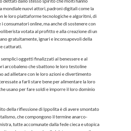
o dettati dallo stesso spirito che molti hanno
 mondiale nuovi attori, padroni digitali come la
le loro piattaforme tecnologiche e algoritmi, di
 e i consumatori online, ma anche di sostenere con
eoliberista votata al profitto e alla creazione di un
rano gratuitamente, ignari e inconsapevoli della
e catturati.
emplici oggetti finalizzati al benessere e al
ori arcobaleno che sbattono le loro testoline
no ad allietare con le loro azioni e divertimento
eressate a farli stare bene per alimentare la loro
i che usano per fare soldi e imporre il loro dominio
ito della riflessione di Ippolita è di avere smontato
apitalismo, che compongono il termine anarco-
nistra, tutte accomunate dalla fede cieca e utopica