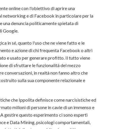
ente online con l'obiettivo di aprire una
l networking e di Facebook in particolare per la
ne una denuncia politicamente spietata di
di Google.
a in sé, quanto l'uso che ne viene fatto e le
imento e azione di chi frequenta Facebook o altri
o e usato per generare profitto. Il tutto viene
sione di sfruttare le funzionalità del mezzo
e conversazioni, in realtà non fanno altro che
costruito sulla sua componente relazionale e
tiche che Ippolita definisce come narcisistiche ed
mato milioni di persone in cavie di un immenso e
 A gestire questo esperimento ci sono esperti
gence e Data Mining, psicologi comportamentali,