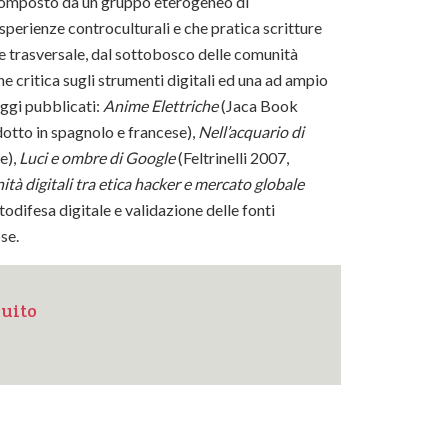
È composto da un gruppo eterogeneo di
sperienze controculturali e che pratica scritture
ne trasversale, dal sottobosco delle comunità
ne critica sugli strumenti digitali ed una ad ampio
saggi pubblicati:
Anime Elettriche
(Jaca Book
otto in spagnolo e francese),
Nell’acquario di
e),
Luci e ombre di Google
(Feltrinelli 2007,
à digitali tra etica hacker e mercato globale
odifesa digitale e validazione delle fonti
se.
nuito