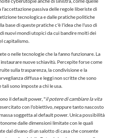
 molte cyberutopie anche di sinistra, come quelle
l'accettazione passiva delle regole liberiste di
tizione tecnologica e dalle pratiche politiche
la base di queste pratiche c'è l'idea che l'uso di
i nuovi mondi utopici da cui bandire molti dei
el capitalismo.
Rete o nelle tecnologie che la fanno funzionare. La
r instaurare nuove schiavitù. Percepite forse come
ite sulla trasparenza, la condivisione e la
rveglianza diffusa e leggi non scritte che sono
tali sono imposte a chi le usa.
cono il default power, "
il potere di cambiare la vita
 esercitato con l'obiettivo, neppure tanto nascosto
na massa soggetta al default power. Unica possibilità
utonome dalle dimensioni limitate con le quali
ute dal divano di un salotto di casa che consente