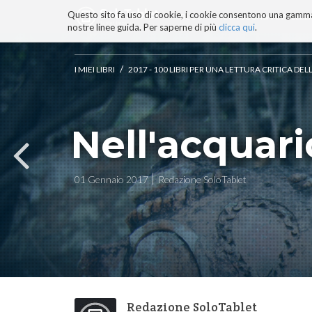
Questo sito fa uso di cookie, i cookie consentono una gamma di
BLOG
TECNOCONSAPEVOLEZZ
nostre linee guida. Per saperne di più
clicca qui
.
Salta
ai
contenuti.
/
I MIEI LIBRI
2017 - 100 LIBRI PER UNA LETTURA CRITICA D
|
Salta
alla
navigazione
Nell'acquar
01 Gennaio 2017
Redazione SoloTablet
Redazione SoloTablet