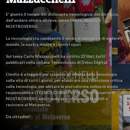
E' giunto il tempo del disincanto tecnologico, del distacco,
dell’andare oltre e altrove, verso l’Altro, dentro il
NOSTROVERSO.
La tecnologia sta cambiando il modo di pensare e di vedere il
mondo, la nostra mente e i nostri cuori.
Sul tema Carlo Mazzucchelli ha scritto 22 libri, tutti
pubblicati nella collana Tecnovisions di Delos Digital.
L'invito è a leggerli per scoprire gli effetti della tecnologia
sulla vita di tutti i giorni, per elaborare una riflessione critica
sulla tecnologia, per abitare le piattaforme online in modo
responsabile e (TECNO) CONSAPEVOLE, per riscoprire il
NOSTROVERSO adottando pratiche umaniste utili a
resistere al Metaverso.
Da cittadini!