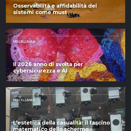
Osservabilità e affidabilità dei
sistemi come must
MISCELLANEA
Il 2026 anno di svolta per
cybersicurezza e AI
MISCELLANEA
L’estetica della casualità: il fascino
matematico dello schermo