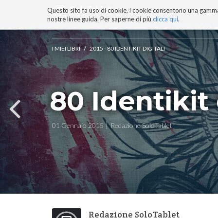
Questo sito fa uso di cookie, i cookie consentono una gamma di
BLOG
TECNOCONSAPEVOLEZZ
nostre linee guida. Per saperne di più
clicca qui
.
Salta
ai
contenuti.
/
I MIEI LIBRI
2015 - 80 IDENTIKIT DIGITALI
|
Salta
alla
navigazione
80 Identikit 
01 Gennaio 2015
Redazione SoloTablet
Redazione SoloTablet