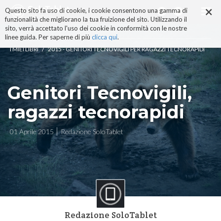
×
Salta
Questo sito fa uso di cookie, i cookie consentono una gamma di
ai
funzionalità che migliorano la tua fruizione del sito. Utilizzando il
contenuti.
sito, verrà accettato l'uso dei cookie in conformità con le nostre
|
linee guida. Per saperne di più
clicca qui
.
Salta
/
I MIEI LIBRI
2015 - GENITORI TECNOVIGILI PER RAGAZZI TECNORAPIDI
alla
navigazione
Genitori Tecnovigili,
ragazzi tecnorapidi
01 Aprile 2015
Redazione SoloTablet
Redazione SoloTablet