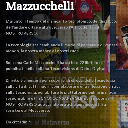
Mazzucchelli
E' giunto il tempo del disincanto tecnologico, del distacco,
dell’andare oltre e altrove, verso l’Altro, dentro il
NOSTROVERSO.
La tecnologia sta cambiando il modo di pensare e di vedere il
mondo, la nostra mente e i nostri cuori.
Sul tema Carlo Mazzucchelli ha scritto 22 libri, tutti
pubblicati nella collana Tecnovisions di Delos Digital.
L'invito è a leggerli per scoprire gli effetti della tecnologia
sulla vita di tutti i giorni, per elaborare una riflessione critica
sulla tecnologia, per abitare le piattaforme online in modo
responsabile e (TECNO) CONSAPEVOLE, per riscoprire il
NOSTROVERSO adottando pratiche umaniste utili a
resistere al Metaverso.
Da cittadini!