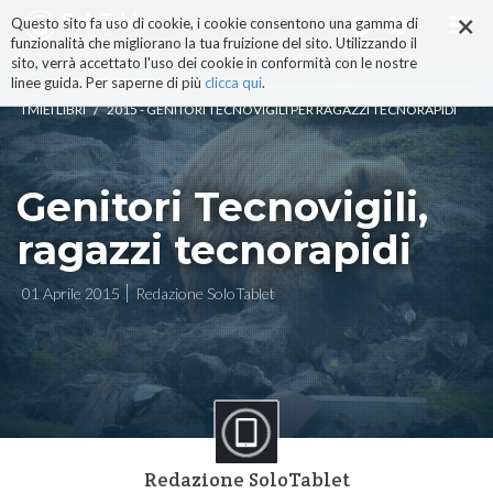
×
Salta
Questo sito fa uso di cookie, i cookie consentono una gamma di
ai
funzionalità che migliorano la tua fruizione del sito. Utilizzando il
contenuti.
sito, verrà accettato l'uso dei cookie in conformità con le nostre
|
linee guida. Per saperne di più
clicca qui
.
Salta
/
I MIEI LIBRI
2015 - GENITORI TECNOVIGILI PER RAGAZZI TECNORAPIDI
alla
navigazione
Genitori Tecnovigili,
ragazzi tecnorapidi
01 Aprile 2015
Redazione SoloTablet
Redazione SoloTablet