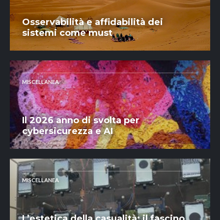
Osservabilità e affidabilità dei
sistemi come must
MISCELLANEA
Il 2026 anno di svolta per
cybersicurezza e AI
MISCELLANEA
L’estetica della casualità: il fascino