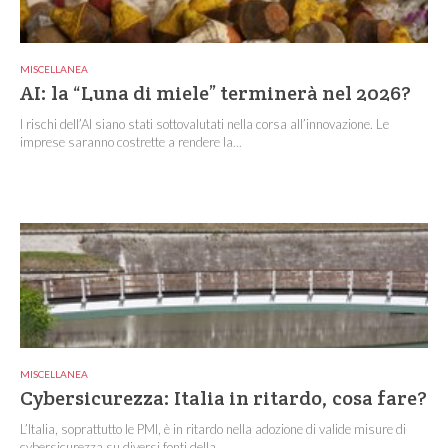
MISCELLANEA
AI: la “Luna di miele” terminerà nel 2026?
I rischi dell’AI siano stati sottovalutati nella corsa all’innovazione. Le
imprese saranno costrette a rendere la...
MISCELLANEA
Cybersicurezza: Italia in ritardo, cosa fare?
L’Italia, soprattutto le PMI, è in ritardo nella adozione di valide misure di
cybersicurezza su diversi fonti della...