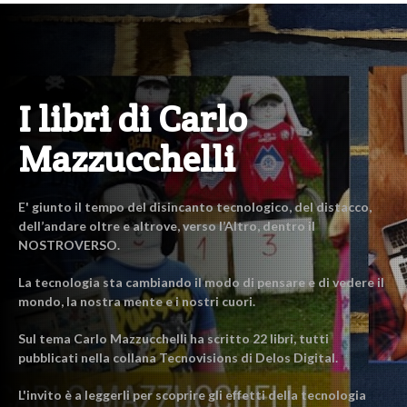
I libri di Carlo
Mazzucchelli
E' giunto il tempo del disincanto tecnologico, del distacco,
dell’andare oltre e altrove, verso l’Altro, dentro il
NOSTROVERSO.
La tecnologia sta cambiando il modo di pensare e di vedere il
mondo, la nostra mente e i nostri cuori.
Sul tema Carlo Mazzucchelli ha scritto 22 libri, tutti
pubblicati nella collana Tecnovisions di Delos Digital.
L'invito è a leggerli per scoprire gli effetti della tecnologia