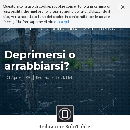
×
Salta
Questo sito fa uso di cookie, i cookie consentono una gamma di
ai
funzionalità che migliorano la tua fruizione del sito. Utilizzando il
contenuti.
sito, verrà accettato l'uso dei cookie in conformità con le nostre
|
linee guida. Per saperne di più
clicca qui
.
Salta
/
I MIEI LIBRI
2020 - LA CIVILTÀ DEL VENTO AL TEMPO DEL CORONAVIRUS
alla
navigazione
Deprimersi o
arrabbiarsi?
01 Aprile 2020
Redazione SoloTablet
Redazione SoloTablet