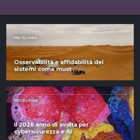
MISCELLANEA
Osservabilità e affidabilità dei
sistemi come must
MISCELLANEA
Il 2026 anno di svolta per
cybersicurezza e AI