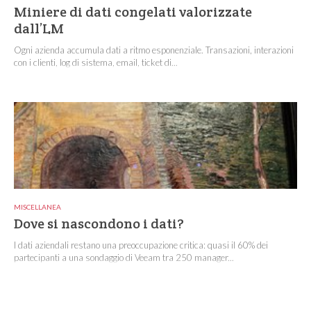
Miniere di dati congelati valorizzate
dall’LM
Ogni azienda accumula dati a ritmo esponenziale. Transazioni, interazioni
con i clienti, log di sistema, email, ticket di...
MISCELLANEA
Dove si nascondono i dati?
I dati aziendali restano una preoccupazione critica: quasi il 60% dei
partecipanti a una sondaggio di Veeam tra 250 manager...