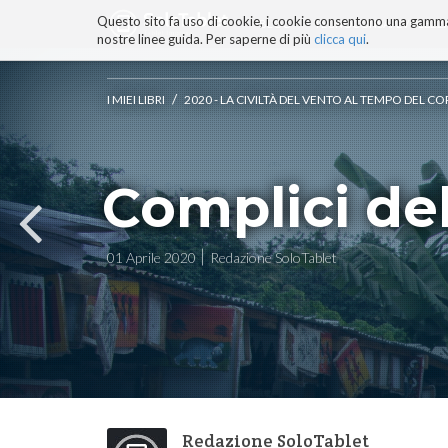
Questo sito fa uso di cookie, i cookie consentono una gamma di
BLOG
TECNOCONSAPEVOLEZZ
nostre linee guida. Per saperne di più
clicca qui
.
Salta
ai
contenuti.
/
I MIEI LIBRI
2020 - LA CIVILTÀ DEL VENTO AL TEMPO DEL 
|
Salta
alla
navigazione
Complici del
01 Aprile 2020
Redazione SoloTablet
Redazione SoloTablet