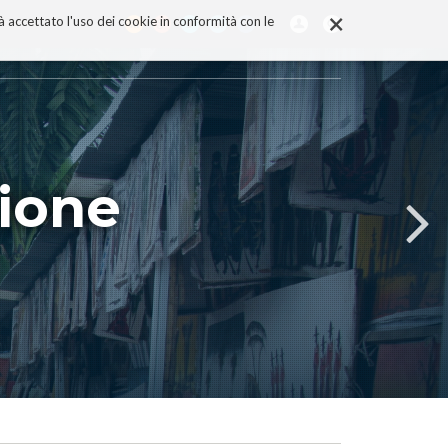
×
rà accettato l'uso dei cookie in conformità con le
zione