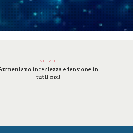
INTERVISTE
Aumentano incertezza e tensione in
Perc
tutti noi!