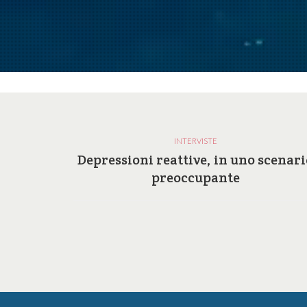
INTERVISTE
a e le
Depressioni reattive, in uno scenari
ilosofia
preoccupante