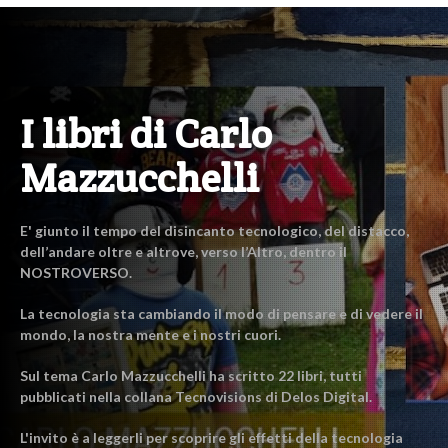
I libri di Carlo
Mazzucchelli
E' giunto il tempo del disincanto tecnologico, del distacco,
dell’andare oltre e altrove, verso l’Altro, dentro il
NOSTROVERSO.
La tecnologia sta cambiando il modo di pensare e di vedere il
mondo, la nostra mente e i nostri cuori.
Sul tema Carlo Mazzucchelli ha scritto 22 libri, tutti
pubblicati nella collana Tecnovisions di Delos Digital.
L'invito è a leggerli per scoprire gli effetti della tecnologia