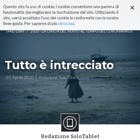
×
Salta
Questo sito fa uso di cookie, i cookie consentono una gamma di
ai
funzionalità che migliorano la tua fruizione del sito. Utilizzando il
contenuti.
sito, verrà accettato l'uso dei cookie in conformità con le nostre
|
linee guida. Per saperne di più
clicca qui
.
Salta
/
I MIEI LIBRI
2020 - LA CIVILTÀ DEL VENTO AL TEMPO DEL CORONAVIRUS
alla
navigazione
Tutto è intrecciato
01 Aprile 2020
Redazione SoloTablet
Redazione SoloTablet