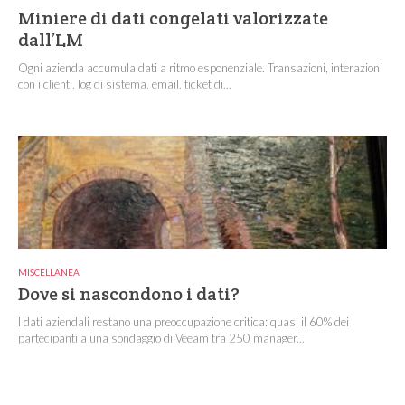
Miniere di dati congelati valorizzate
dall’LM
Ogni azienda accumula dati a ritmo esponenziale. Transazioni, interazioni
con i clienti, log di sistema, email, ticket di...
MISCELLANEA
Dove si nascondono i dati?
I dati aziendali restano una preoccupazione critica: quasi il 60% dei
partecipanti a una sondaggio di Veeam tra 250 manager...