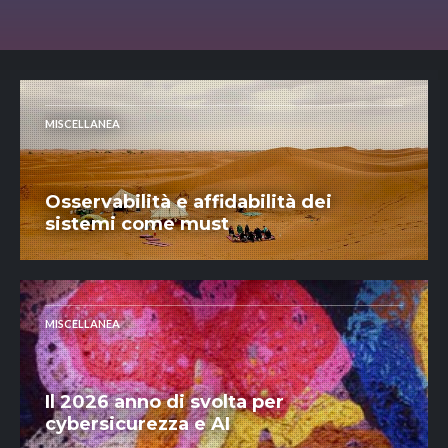
MISCELLANEA
Osservabilità e affidabilità dei
sistemi come must
MISCELLANEA
Il 2026 anno di svolta per
cybersicurezza e AI