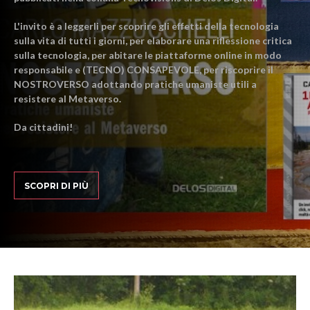
L'invito è a leggerli per scoprire gli effetti della tecnologia
sulla vita di tutti i giorni, per elaborare una riflessione critica
sulla tecnologia, per abitare le piattaforme online in modo
responsabile e (TECNO) CONSAPEVOLE, per riscoprire il
NOSTROVERSO adottando pratiche umaniste utili a
resistere al Metaverso.
Da cittadini!
SCOPRI DI PIÙ