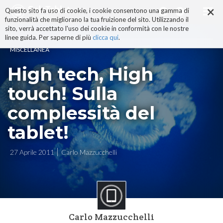
×
Salta
Questo sito fa uso di cookie, i cookie consentono una gamma di
ai
funzionalità che migliorano la tua fruizione del sito. Utilizzando il
contenuti.
sito, verrà accettato l'uso dei cookie in conformità con le nostre
|
linee guida. Per saperne di più
clicca qui
.
Salta
MISCELLANEA
alla
navigazione
High tech, High
touch! Sulla
complessità del
tablet!
27 Aprile 2011
Carlo Mazzucchelli
Carlo Mazzucchelli