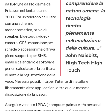
comprendere la
da IBM, nè da Nokia ma da
Ericsson nel lontano anno
natura umana, la
2000. Era un telefono cellulare
tecnologia
con uno schermo
rientra
monocromatico, privo di
pienamente
speaker, bluetooth, video-
nell'evoluzione
camera, GPS, espansione per
della cultura...."
schede o accessori ma offriva
John Naisbitt,
pieno supporto per SMS,
email e calendario e software
High Tech High
per un calcolatore, la scrittura
Touch
di note e la registrazione della
voce. Nessuna possibilità per l'utente di installare
liberamente altre applicazioni oltre quelle messe a
disposizione da Ericsson.
A seguire vennero i PDA ( computer palmare e/o personal
digital assistant) della Palm (PalmPilot) con nuove