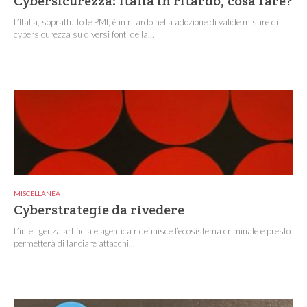
Cybersicurezza: Italia in ritardo, cosa fare?
L’Italia, soprattutto le PMI, è in ritardo nella adozione di valide misure di
cybersicurezza su diversi fonti della...
MISCELLANEA
Cyberstrategie da rivedere
L’intelligenza artificiale agentica ridefinisce l’ecosistema criminale e presto
permetterà di lanciare attacchi...