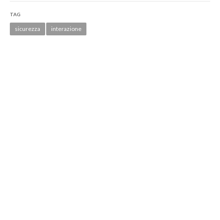
TAG
sicurezza
interazione