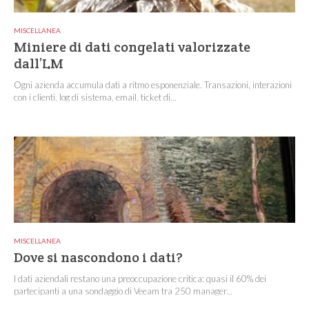
MISCELLANEA
Miniere di dati congelati valorizzate
dall’LM
Ogni azienda accumula dati a ritmo esponenziale. Transazioni, interazioni
con i clienti, log di sistema, email, ticket di...
MISCELLANEA
Dove si nascondono i dati?
I dati aziendali restano una preoccupazione critica: quasi il 60% dei
partecipanti a una sondaggio di Veeam tra 250 manager...