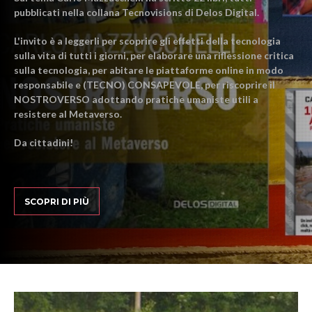
pubblicati nella collana Tecnovisions di Delos Digital.
L'invito è a leggerli per scoprire gli effetti della tecnologia
sulla vita di tutti i giorni, per elaborare una riflessione critica
sulla tecnologia, per abitare le piattaforme online in modo
responsabile e (TECNO) CONSAPEVOLE, per riscoprire il
NOSTROVERSO adottando pratiche umaniste utili a
resistere al Metaverso.
Da cittadini!
SCOPRI DI PIÙ