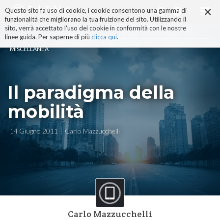
×
Salta
Questo sito fa uso di cookie, i cookie consentono una gamma di
ai
funzionalità che migliorano la tua fruizione del sito. Utilizzando il
contenuti.
sito, verrà accettato l'uso dei cookie in conformità con le nostre
|
linee guida. Per saperne di più
clicca qui
.
Salta
MISCELLANEA
alla
navigazione
Il paradigma della
mobilità
14 Giugno 2011
Carlo Mazzucchelli
Carlo Mazzucchelli