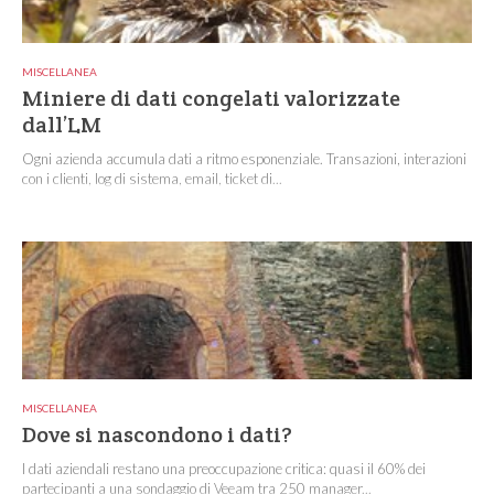
MISCELLANEA
Miniere di dati congelati valorizzate
dall’LM
Ogni azienda accumula dati a ritmo esponenziale. Transazioni, interazioni
con i clienti, log di sistema, email, ticket di...
MISCELLANEA
Dove si nascondono i dati?
I dati aziendali restano una preoccupazione critica: quasi il 60% dei
partecipanti a una sondaggio di Veeam tra 250 manager...