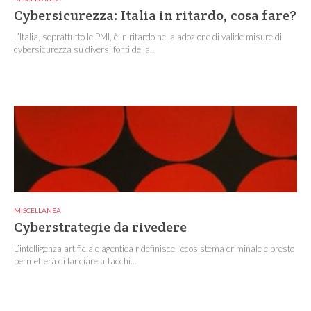
Cybersicurezza: Italia in ritardo, cosa fare?
L’Italia, soprattutto le PMI, è in ritardo nella adozione di valide misure di
cybersicurezza su diversi fonti della...
MISCELLANEA
Cyberstrategie da rivedere
L’intelligenza artificiale agentica ridefinisce l’ecosistema criminale e presto
permetterà di lanciare attacchi...