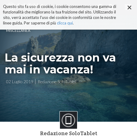
×
Salta
Questo sito fa uso di cookie, i cookie consentono una gamma di
ai
funzionalità che migliorano la tua fruizione del sito. Utilizzando il
contenuti.
sito, verrà accettato l'uso dei cookie in conformità con le nostre
|
linee guida. Per saperne di più
clicca qui
.
Salta
MISCELLANEA
alla
navigazione
La sicurezza non va
mai in vacanza!
02 Luglio 2019
Redazione SoloTablet
Redazione SoloTablet