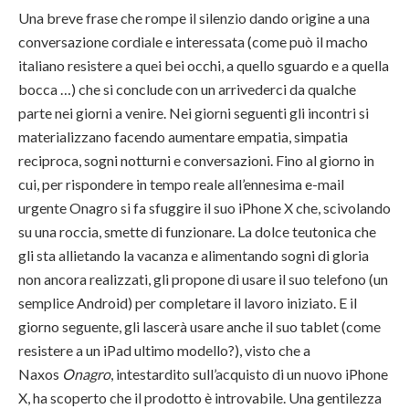
Una breve frase che rompe il silenzio dando origine a una
conversazione cordiale e interessata (come può il macho
italiano resistere a quei bei occhi, a quello sguardo e a quella
bocca …) che si conclude con un arrivederci da qualche
parte nei giorni a venire. Nei giorni seguenti gli incontri si
materializzano facendo aumentare empatia, simpatia
reciproca, sogni notturni e conversazioni. Fino al giorno in
cui, per rispondere in tempo reale all’ennesima e-mail
urgente Onagro si fa sfuggire il suo iPhone X che, scivolando
su una roccia, smette di funzionare. La dolce teutonica che
gli sta allietando la vacanza e alimentando sogni di gloria
non ancora realizzati, gli propone di usare il suo telefono (un
semplice Android) per completare il lavoro iniziato. E il
giorno seguente, gli lascerà usare anche il suo tablet (come
resistere a un iPad ultimo modello?), visto che a
Naxos
Onagro
, intestardito sull’acquisto di un nuovo iPhone
X, ha scoperto che il prodotto è introvabile. Una gentilezza