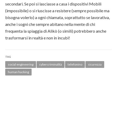
secondari. Se poi si lasciasse a casa i dispositivi Mobili
(impossibile) o si riuscisse a resistere (sempre possibile ma
bisogna volerlo) a ogni chiamata, soprattutto se lavorativa,
anche i sogni che sempre abitano nella mente di chi
frequenta la spiaggia di Alikò (o simili) potrebbero anche
trasformarsi in realtà e non in incubi!
TAG
social engineering
cybercriminalità
telefonino
sicurezza
human hacking