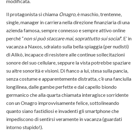
modificata.
Il protagonista si chiama
Onagro,
è maschio, trentenne,
single, manager in carriera nella direzione finanziaria di una
azienda famosa, sempre connesso e sempre attivo online
perché “
non si può staccare mai, soprattutto sui social
”. E’ in
vacanza a Naxos, sdraiato sulla bella spiaggia (per nudisti)
di Alikò, incapace di resistere alle continue sollecitazioni
sonore del suo cellulare, seppure la vista potrebbe spaziare
su altre sonorità e visioni. Di fianco a lui, stesa sulla pancia,
senza costume e apparentemente distratta, c’è una fanciulla
longilinea, dalle gambe perfette e dal capello biondo
germanico che alla quarta chiamata interagisce sorridente
con un Onagro improvvisamente felice, sottolineando
quanto siano fastidiosi e invadenti gli smartphone che
impediscono di sentirsi veramente in vacanza (guardati
intorno stupido!).