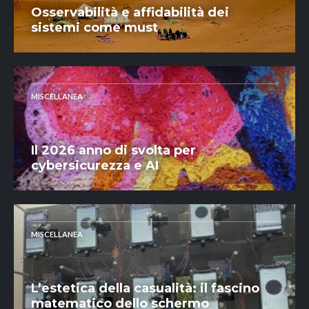
Osservabilità e affidabilità dei
sistemi come must
MISCELLANEA
Il 2026 anno di svolta per
cybersicurezza e AI
MISCELLANEA
L’estetica della casualità: il fascino
matematico dello schermo