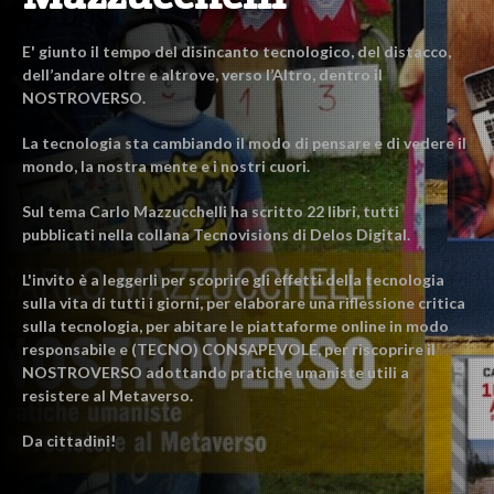
E' giunto il tempo del disincanto tecnologico, del distacco,
dell’andare oltre e altrove, verso l’Altro, dentro il
NOSTROVERSO.
La tecnologia sta cambiando il modo di pensare e di vedere il
mondo, la nostra mente e i nostri cuori.
Sul tema Carlo Mazzucchelli ha scritto 22 libri, tutti
pubblicati nella collana Tecnovisions di Delos Digital.
L'invito è a leggerli per scoprire gli effetti della tecnologia
sulla vita di tutti i giorni, per elaborare una riflessione critica
sulla tecnologia, per abitare le piattaforme online in modo
responsabile e (TECNO) CONSAPEVOLE, per riscoprire il
NOSTROVERSO adottando pratiche umaniste utili a
resistere al Metaverso.
Da cittadini!