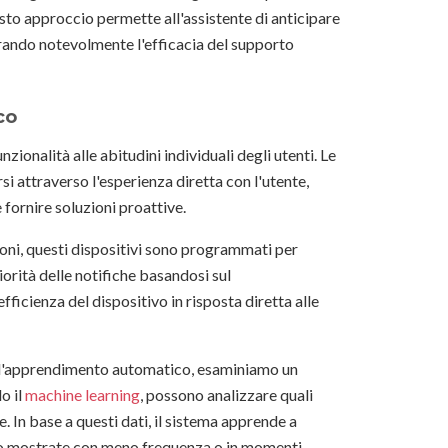
sto approccio permette all'assistente di anticipare
rando notevolmente l'efficacia del supporto
co
zionalità alle abitudini individuali degli utenti. Le
i attraverso l'esperienza diretta con l'utente,
fornire soluzioni proattive.
ioni, questi dispositivi sono programmati per
orità delle notifiche basandosi sul
fficienza del dispositivo in risposta diretta alle
o l'apprendimento automatico, esaminiamo un
o il
machine learning
, possono analizzare quali
e. In base a questi dati, il sistema apprende a
ano mostrate con meno frequenza o in momenti