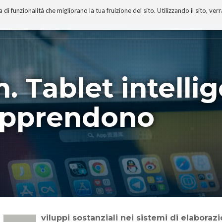
 funzionalità che migliorano la tua fruizione del sito. Utilizzando il sito, ver
A
TECNOBIBLIOGRAFIA
I MIEI LIBRI
PROGETTO
h. Tablet intelli
apprendono