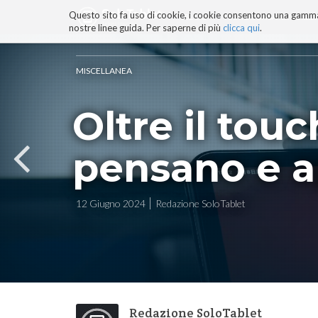
Questo sito fa uso di cookie, i cookie consentono una gamma di
BLOG
TECNOCONSAPEVOLEZZ
nostre linee guida. Per saperne di più
clicca qui
.
Salta
ai
contenuti.
MISCELLANEA
|
Salta
Oltre il touc
alla
navigazione
pensano e 
12 Giugno 2024
Redazione SoloTablet
Redazione SoloTablet