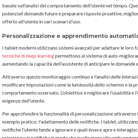
basate sull'analisi del comportamento dell'utente nel tempo. Que
potenziali domande future e preparare risposte proattive, miglio
offerto all'utente in vari scenari d'uso.
Personalizzazione e apprendimento automati
I tablet moderni utilizzano sistemi avanzati per adattare le loro fun
tecniche di deep learning
permettono al sistema di auto-migliorars
aumentando la capacità dell'assistente di anticipare le domande e 
Attraverso questo monitoraggio continuo e l'analisi delle interaz
modificare impostazioni come la luminosità dello schermo e la pri
comportamento osservato. L'obiettivo è migliorare l'usabilità e l'e
esigenze dell'utente.
Per approfondire la funzionalità di personalizzazione attravers
esempio pratico: l'adattamento delle notifiche. I tablet, utilizzand
notifiche l'utente tende a ignorare e quali invece apre e interagisc
priorizzare le notifiche in modo che quelle meno rilevanti veng