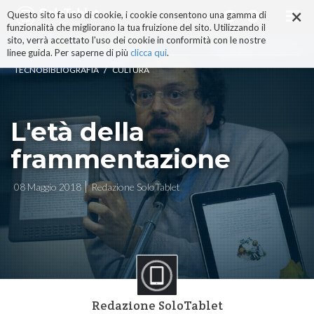
×
Salta
Questo sito fa uso di cookie, i cookie consentono una gamma di
ai
funzionalità che migliorano la tua fruizione del sito. Utilizzando il
contenuti.
sito, verrà accettato l'uso dei cookie in conformità con le nostre
|
linee guida. Per saperne di più
clicca qui
.
Salta
/
TECNOBIBLIOGRAFIA
CULTURA
alla
navigazione
L'età della
frammentazione
08 Maggio 2018
Redazione SoloTablet
Redazione SoloTablet