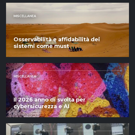
MISCELLANEA
Osservabilità e affidabilità dei
sistemi come must
MISCELLANEA
Il 2026 anno di svolta per
cybersicurezza e AI