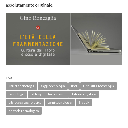
assolutamente originale.
TAG
libri di tecnologia
saggi tecnologia
libri
Libri sulla tecnologia
tecnologia
bibliografia tecnologica
Editoria digitale
biblioteca tecnologica
temi tecnologici
E-book
editoria tecnologica