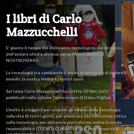
I libri di Carlo
Mazzucchelli
E' giunto il tempo del disincanto tecnologico, del distacco,
dell’andare oltre e altrove, verso l’Altro, dentro il
NOSTROVERSO.
La tecnologia sta cambiando il modo di pensare e di vedere il
mondo, la nostra mente e i nostri cuori.
Sul tema Carlo Mazzucchelli ha scritto 22 libri, tutti
pubblicati nella collana Tecnovisions di Delos Digital.
L'invito è a leggerli per scoprire gli effetti della tecnologia
sulla vita di tutti i giorni, per elaborare una riflessione critica
sulla tecnologia, per abitare le piattaforme online in modo
responsabile e (TECNO) CONSAPEVOLE, per riscoprire il