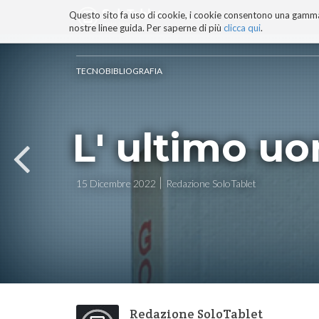
Questo sito fa uso di cookie, i cookie consentono una gamma di
BLOG
TECNOCONSAPEVOLEZZ
nostre linee guida. Per saperne di più
clicca qui
.
Salta
ai
contenuti.
TECNOBIBLIOGRAFIA
|
Salta
alla
navigazione
L' ultimo u
15 Dicembre 2022
Redazione SoloTablet
Redazione SoloTablet