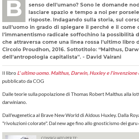
BIBLIOGRAFIA TECNOLOGICA - "Che ne è oggi dell’uomo? Che ne è oggi del
senso dell’umano? Sono le domande noda
lasciare spazio e tempo a noi per porsele
risposte. Indagando sulla storia, sul corso
sull’uomo in grado di spiegare il perché e il come 
l’immanentismo radicale soffochino la possibilità di
che attraversa come una linea rossa l’ultimo libro 
Circolo Proudhon, 2016. Sottotitolo: “Malthus, Darw
dell’antropologia capitalista”. - David Vairani
Il libro
L' ultimo uomo. Malthus, Darwin, Huxley e l'invenzione d
pubblicato da COG
Dalle teorie sulla popolazione di Thomas Robert Malthus alla lot
darwiniano.
Dall'eugenetica al Brave New World di Aldous Huxley. Dalla Royal 
"rivoluzioni colorate". Dal new age fino allo gnosticismo dei guru d
CONSIGLIATO PER TE: