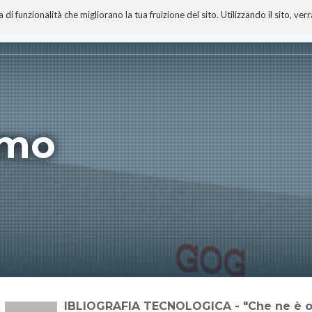
 funzionalità che migliorano la tua fruizione del sito. Utilizzando il sito, ver
A
TECNOBIBLIOGRAFIA
I MIEI LIBRI
PROGETTO
omo