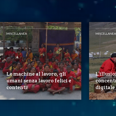
MISCELLANEA
MISCELLANEA
Le machine al lavoro, gli
L’illusio
umani senza lavoro felici e
concent
contenti!
digitale