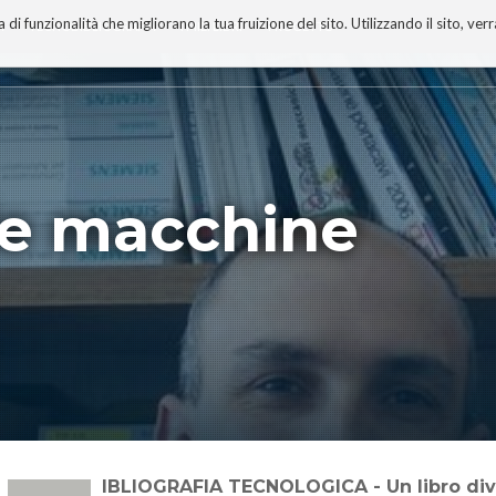
 funzionalità che migliorano la tua fruizione del sito. Utilizzando il sito, ver
A
TECNOBIBLIOGRAFIA
I MIEI LIBRI
PROGETTO
le macchine