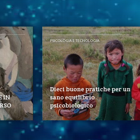
PSICOLOGIA E TECNOLOGIA
Dieci buone pratiche per un
E IN
sano equilibrio
RSO
psicobiologico