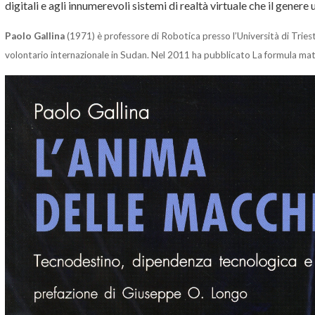
digitali e agli innumerevoli sistemi di real­tà virtuale che il gener
Paolo Gallina
(1971) è professore di Robotica presso l’Università di Trieste
volontario internazionale in Sudan. Nel 2011 ha pubblicato La formula mat