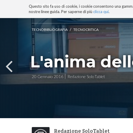
Questo sito fa uso di cookie, i cookie consentono una gamma di
BLOG
TECNOCONSAPEVOLEZZ
nostre linee guida. Per saperne di più
clicca qui
.
Salta
ai
contenuti.
/
TECNOBIBLIOGRAFIA
TECNOCRITICA
|
Salta
alla
navigazione
L'anima del
20 Gennaio 2016
Redazione SoloTablet
Redazione SoloTablet