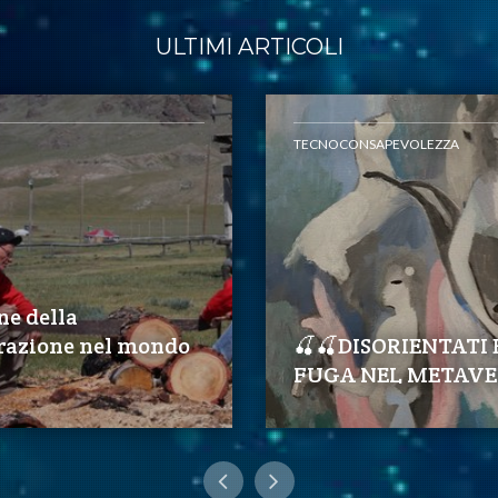
ULTIMI ARTICOLI
TECNOCONSAPEVOLEZZA
ne della
razione nel mondo
🍒🍒DISORIENTATI 
FUGA NEL METAVE