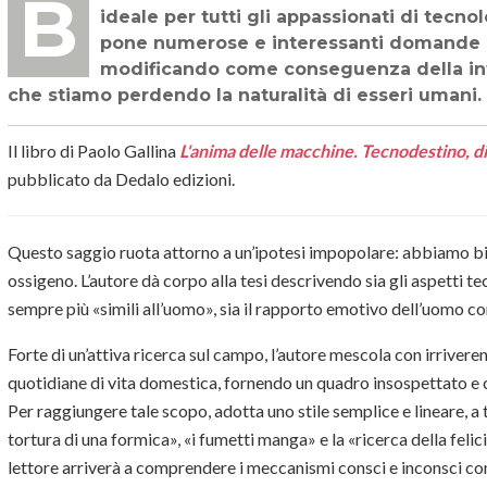
BIBLIOGRAFIA TECNOLOGICA - Un libro divertente e allo stesso tempo istruttivo,
ideale per tutti gli appassionati di tecnol
pone numerose e interessanti domande s
modificando come conseguenza della int
che stiamo perdendo la naturalità di esseri umani.
Il libro di Paolo Gallina
L'anima delle macchine. Tecnodestino, 
pubblicato da Dedalo edizioni.
Questo saggio ruota attorno a un’ipotesi impopolare: abbiamo b
ossigeno. L’au­tore dà corpo alla tesi descrivendo sia gli aspetti 
sempre più «simili all’uomo», sia il rapporto emotivo dell’uomo co
Forte di un’attiva ricerca sul campo, l’autore mescola con irriveren
quotidiane di vita domestica, fornendo un quadro insospettato e
Per raggiungere ta­le scopo, adotta uno stile semplice e lineare, a 
tortura di una for­mi­ca», «i fumetti manga» e la «ricerca della felici
lettore arriverà a comprendere i meccani­­smi consci e inconsci con