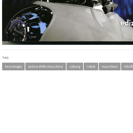
TAG
tecnologia
anima delle macchine
cyborg
robot
macchine
intell