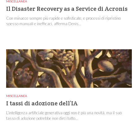
MISCELLANEA
Il Disaster Recovery as a Service di Acronis
Con minacce sempre più rapide e sofisticate, e processi di ripristino
spesso manuali e inefficaci, afferma Denis...
MISCELLANEA
I tassi di adozione dell’IA
L’intelligenza artificiale generativa oggi non è più una novità, ma il suo
tasso di adozione potrebbe non dirci tutto...