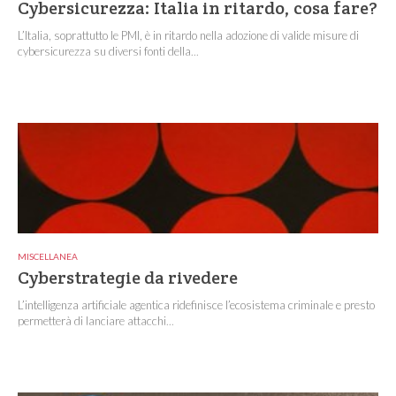
Cybersicurezza: Italia in ritardo, cosa fare?
L’Italia, soprattutto le PMI, è in ritardo nella adozione di valide misure di
cybersicurezza su diversi fonti della...
MISCELLANEA
Cyberstrategie da rivedere
L’intelligenza artificiale agentica ridefinisce l’ecosistema criminale e presto
permetterà di lanciare attacchi...