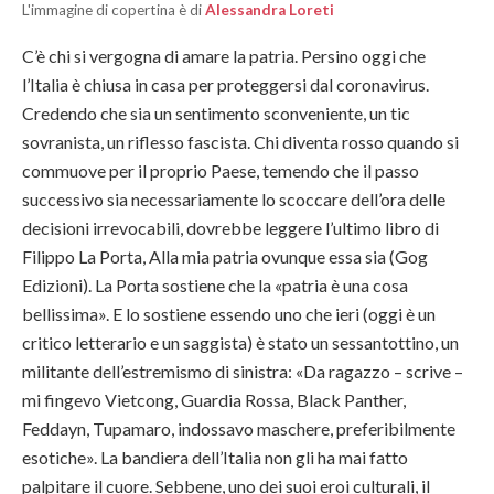
L'immagine di copertina è di
Alessandra Loreti
C’è chi si vergogna di amare la patria. Persino oggi che
l’Italia è chiusa in casa per proteggersi dal coronavirus.
Credendo che sia un sentimento sconveniente, un tic
sovranista, un riflesso fascista. Chi diventa rosso quando si
commuove per il proprio Paese, temendo che il passo
successivo sia necessariamente lo scoccare dell’ora delle
decisioni irrevocabili, dovrebbe leggere l’ultimo libro di
Filippo La Porta, Alla mia patria ovunque essa sia (Gog
Edizioni). La Porta sostiene che la «patria è una cosa
bellissima». E lo sostiene essendo uno che ieri (oggi è un
critico letterario e un saggista) è stato un sessantottino, un
militante dell’estremismo di sinistra: «Da ragazzo – scrive –
mi fingevo Vietcong, Guardia Rossa, Black Panther,
Feddayn, Tupamaro, indossavo maschere, preferibilmente
esotiche». La bandiera dell’Italia non gli ha mai fatto
palpitare il cuore. Sebbene, uno dei suoi eroi culturali, il