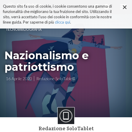
×
Salta
Questo sito fa uso di cookie, i cookie consentono una gamma di
ai
funzionalità che migliorano la tua fruizione del sito. Utilizzando il
contenuti.
sito, verrà accettato l'uso dei cookie in conformità con le nostre
|
linee guida. Per saperne di più
clicca qui
.
Salta
TECNOBIBLIOGRAFIA
alla
navigazione
Nazionalismo e
patriottismo
16 Aprile 2020
Redazione SoloTablet
Redazione SoloTablet