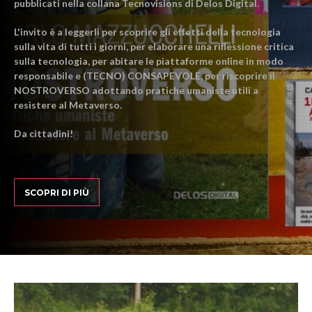
pubblicati nella collana Tecnovisions di Delos Digital.
L'invito è a leggerli per scoprire gli effetti della tecnologia
sulla vita di tutti i giorni, per elaborare una riflessione critica
sulla tecnologia, per abitare le piattaforme online in modo
responsabile e (TECNO) CONSAPEVOLE, per riscoprire il
NOSTROVERSO adottando pratiche umaniste utili a
resistere al Metaverso.
Da cittadini!
SCOPRI DI PIÙ