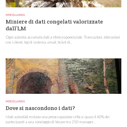
MISCELLANEA
Miniere di dati congelati valorizzate
dall’LM
Ogni azienda accumula dati a ritmo esponenziale. Transazioni, interazioni
con i clienti, log di sistema, email, ticket di...
MISCELLANEA
Dove si nascondono i dati?
I dati aziendali restano una preoccupazione critica: quasi il 60% dei
partecipanti a una sondaggio di Veeam tra 250 manager...