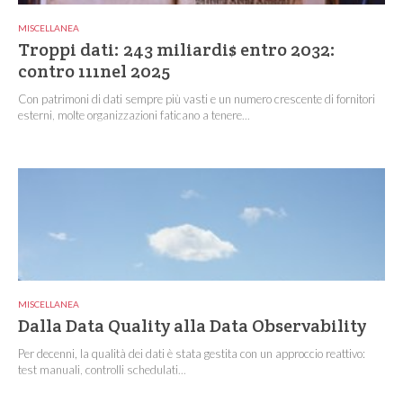
MISCELLANEA
Troppi dati: 243 miliardi$ entro 2032:
contro 111nel 2025
Con patrimoni di dati sempre più vasti e un numero crescente di fornitori
esterni, molte organizzazioni faticano a tenere...
MISCELLANEA
Dalla Data Quality alla Data Observability
Per decenni, la qualità dei dati è stata gestita con un approccio reattivo:
test manuali, controlli schedulati...