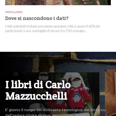
MISCELLANEA
Dove si nascondono i dati?
I dati aziendali restano una preoccupazione critica: quasi il 60% dei
partecipanti a una sondaggio di Veeam tra 250 manager...
I libri di Carlo
Mazzucchelli
E' giunto il tempo del disincanto tecnologico, del distacco,
dell’andare oltre e altrove, verso l’Altro, dentro il