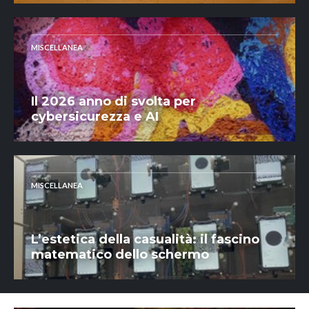
MISCELLANEA
Il 2026 anno di svolta per
cybersicurezza e AI
MISCELLANEA
L’estetica della casualità: il fascino
matematico dello schermo