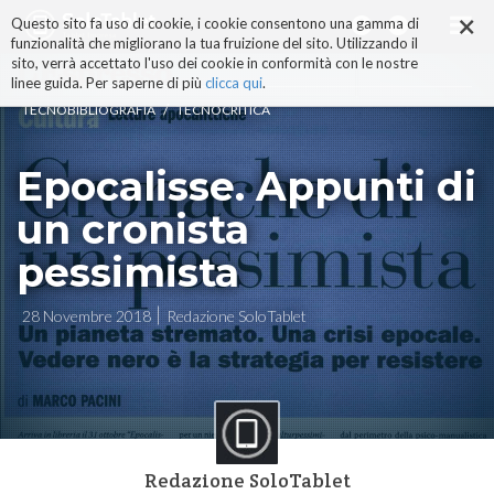
×
Salta
Questo sito fa uso di cookie, i cookie consentono una gamma di
ai
funzionalità che migliorano la tua fruizione del sito. Utilizzando il
contenuti.
sito, verrà accettato l'uso dei cookie in conformità con le nostre
|
linee guida. Per saperne di più
clicca qui
.
Salta
/
TECNOBIBLIOGRAFIA
TECNOCRITICA
alla
navigazione
Epocalisse. Appunti di
un cronista
pessimista
28 Novembre 2018
Redazione SoloTablet
Redazione SoloTablet