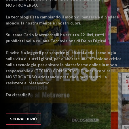
NOSTROVERSO.
La tecnologia sta cambiando il modo di pensare e di vedere il
mondo, la nostra mente e i nostri cuori.
Sul tema Carlo Mazzucchelli ha scritto 22 libri, tutti
pubblicati nella collana Tecnovisions di Delos Digital.
L'invito è a leggerli per scoprire gli effetti della tecnologia
sulla vita di tutti i giorni, per elaborare una riflessione critica
sulla tecnologia, per abitare le piattaforme online in modo
responsabile e (TECNO) CONSAPEVOLE, per riscoprire il
NOSTROVERSO adottando pratiche umaniste utili a
resistere al Metaverso.
Da cittadini!
SCOPRI DI PIÙ