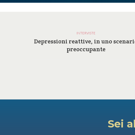
INTERVISTE
a e le
Depressioni reattive, in uno scenari
ilosofia
preoccupante
Sei a