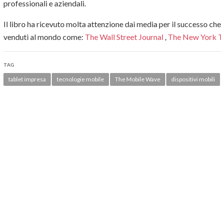
professionali e aziendali.
Il libro ha ricevuto molta attenzione dai media per il successo che h
venduti al mondo come:
The Wall Street Journal
,
The New York 
TAG
tablet impresa
tecnologie mobile
The Mobile Wave
dispositivi mobili