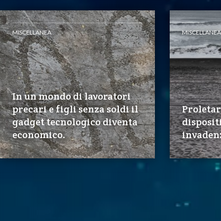
MISCELLANEA
MISCELLANEA
In un mondo di lavoratori
precari e figli senza soldi il
Proletar
gadget tecnologico diventa
disposit
economico.
invaden