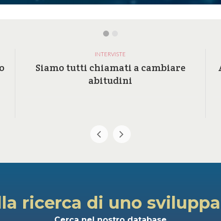
INTERVISTE
o
Siamo tutti chiamati a cambiare
abitudini
lla ricerca di uno svilupp
Cerca nel nostro database