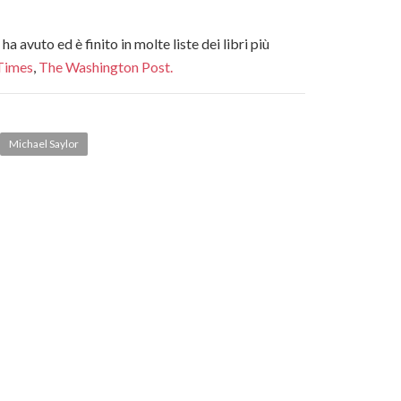
a avuto ed è finito in molte liste dei libri più
Times
,
The Washington Post.
Michael Saylor