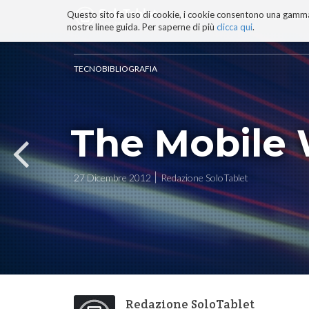
Questo sito fa uso di cookie, i cookie consentono una gamma di
BLOG
TECNOCONSAPEVOLEZZ
nostre linee guida. Per saperne di più
clicca qui
.
Salta
ai
contenuti.
TECNOBIBLIOGRAFIA
|
Salta
alla
navigazione
The Mobile
27 Dicembre 2012
Redazione SoloTablet
Redazione SoloTablet