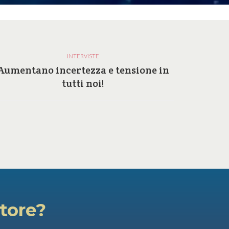
INTERVISTE
Aumentano incertezza e tensione in
Perc
tutti noi!
atore?