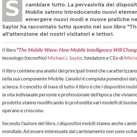
Secondo Michael Saylor, CEO di Microstrategy, l'intelligenza Mobile è destinata a
cambiare tutto. La pervasività dei disposit
Mobile satnno introducendo nuovi elemen
emergere nuovi modi e nuove pratiche nell
Saylor ha raccontato tutto questo nel suo libro "
all'attenzione dei nostri visitatori e lettori.
Il libro
"
The Mobile Wave: How Mobile Intelligence Will Chang
tecnologo (tecnofilo)
Michael J. Saylor
, fondatore e CEo di
Micro
Il libro contiene una analisi dei principali trend che caratterizzan
nella sua componente Mobile. L'analisi è compiuta ponendosi dal pu
scienza. Il concetto di base di tutto il libro è che i dispositivi m
la vita indiviauale personle e professionale dell'epoca che viviamo.
prodotto stanno modificando in profondità vari modelli di busines
operano e crescono.
Secondo l'autore del libro, i dispositivi mobili stanno anche cambi
mondiale. Ad essere interessate dal cambiamento non sono soltant