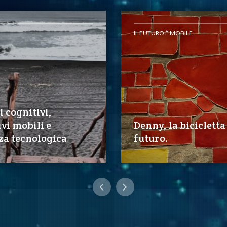
IL FUTURO È MOBILE
i cognitivi,
ivi mobili e
Denny, la bicicletta
za tecnologica
futuro.