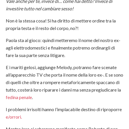
Vale anche per te, invece di… come hai detto? Invece di
investire tutto nel cambiare sesso!
Non è la stessa cosa! Si ha diritto di mettere ordine tra la
propria testa e il resto del corpo, no?!
Paola sta al gioco: quindi metteremo il nome del nostro ex-
agli elettrodomestici e finalmente potremo ordinargli di
fare la sua parte senza litigare.
E i mariti gelosi, aggiunge Melody, potranno fare scenate
all’apparecchio TV che porta il nome della loro ex-. E se sono
di quelli che oltre a rompere metaforicamente spaccano di
tutto, costerà loro riparare i danni ma senza pregiudicare la
fedina penale
.
I problemi irrisolti hanno l’implacabile destino di riproporre
e/orrori.
Mentre loro ci scherzano manifesto come Roberto di non