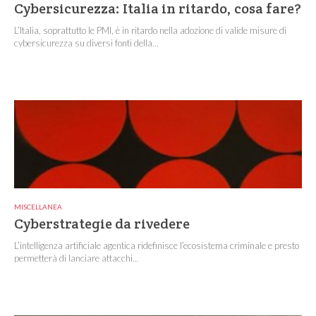
Cybersicurezza: Italia in ritardo, cosa fare?
L’Italia, soprattutto le PMI, è in ritardo nella adozione di valide misure di
cybersicurezza su diversi fonti della...
MISCELLANEA
Cyberstrategie da rivedere
L’intelligenza artificiale agentica ridefinisce l’ecosistema criminale e presto
permetterà di lanciare attacchi...