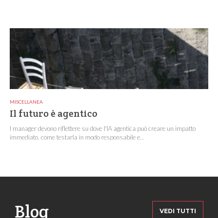
MISCELLANEA
Il futuro è agentico
I manager devono riflettere su dove l'IA agentica può creare un impatto
immediato, come testarla in modo responsabile e...
Blog
VEDI TUTTI