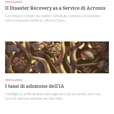
MISCELLANEA
Il Disaster Recovery as a Service di Acronis
Con minacce sempre più rapide e sofisticate, e processi di ripristino
spesso manuali e inefficaci, afferma Denis...
MISCELLANEA
I tassi di adozione dell’IA
L’intelligenza artificiale generativa oggi non è più una novità, ma il suo
tasso di adozione potrebbe non dirci tutto...