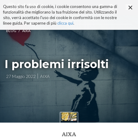
×
Salta
Questo sito fa uso di cookie, i cookie consentono una gamma di
ai
funzionalità che migliorano la tua fruizione del sito. Utilizzando il
contenuti.
sito, verrà accettato l'uso dei cookie in conformità con le nostre
|
linee guida. Per saperne di più
clicca qui
.
Salta
/
BLOG
AIXA
alla
navigazione
I problemi irrisolti
27 Maggio 2022
AIXA
AIXA