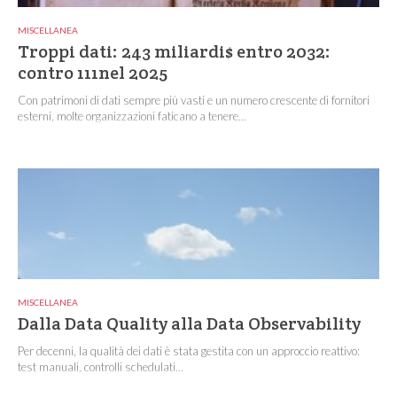
MISCELLANEA
Troppi dati: 243 miliardi$ entro 2032:
contro 111nel 2025
Con patrimoni di dati sempre più vasti e un numero crescente di fornitori
esterni, molte organizzazioni faticano a tenere...
MISCELLANEA
Dalla Data Quality alla Data Observability
Per decenni, la qualità dei dati è stata gestita con un approccio reattivo:
test manuali, controlli schedulati...