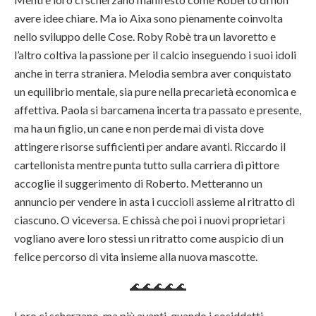
avere idee chiare. Ma io Aixa sono pienamente coinvolta
nello sviluppo delle Cose. Roby Robè tra un lavoretto e
l’altro coltiva la passione per il calcio inseguendo i suoi idoli
anche in terra straniera. Melodia sembra aver conquistato
un equilibrio mentale, sia pure nella precarietà economica e
affettiva. Paola si barcamena incerta tra passato e presente,
ma ha un figlio, un cane e non perde mai di vista dove
attingere risorse sufficienti per andare avanti. Riccardo il
cartellonista mentre punta tutto sulla carriera di pittore
accoglie il suggerimento di Roberto. Metteranno un
annuncio per vendere in asta i cuccioli assieme al ritratto di
ciascuno. O viceversa. E chissà che poi i nuovi proprietari
vogliano avere loro stessi un ritratto come auspicio di un
felice percorso di vita insieme alla nuova mascotte.
🌊🌊🌊🌊🌊
Loro ci scherzano, ma più avanti, quando i cosiddetti