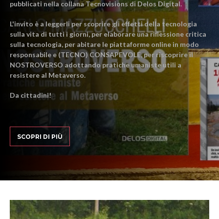
pubblicati nella collana Tecnovisions di Delos Digital.
L'invito è a leggerli per scoprire gli effetti della tecnologia
sulla vita di tutti i giorni, per elaborare una riflessione critica
sulla tecnologia, per abitare le piattaforme online in modo
responsabile e (TECNO) CONSAPEVOLE, per riscoprire il
NOSTROVERSO adottando pratiche umaniste utili a
resistere al Metaverso.
Da cittadini!
SCOPRI DI PIÙ