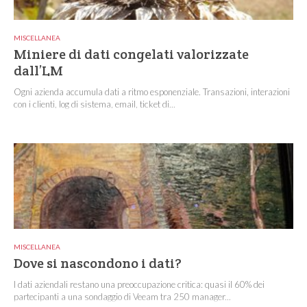
MISCELLANEA
Miniere di dati congelati valorizzate
dall’LM
Ogni azienda accumula dati a ritmo esponenziale. Transazioni, interazioni
con i clienti, log di sistema, email, ticket di...
MISCELLANEA
Dove si nascondono i dati?
I dati aziendali restano una preoccupazione critica: quasi il 60% dei
partecipanti a una sondaggio di Veeam tra 250 manager...