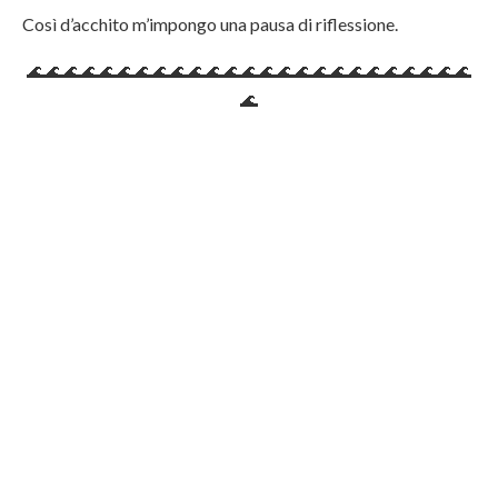
Così d’acchito m’impongo una pausa di riflessione.
🌊🌊🌊🌊🌊🌊🌊🌊🌊🌊🌊🌊🌊🌊🌊🌊🌊🌊🌊🌊🌊🌊🌊🌊🌊
🌊