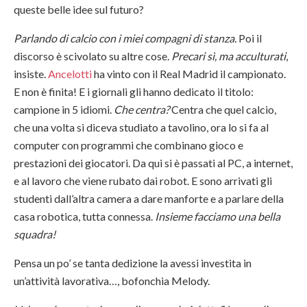
queste belle idee sul futuro?
Parlando di calcio con i miei compagni di stanza.
Poi il
discorso è scivolato su altre cose.
Precari sì, ma acculturati
,
insiste.
Ancelotti
ha vinto con il Real Madrid il campionato.
E non è finita! E i giornali gli hanno dedicato il titolo:
campione in 5 idiomi.
Che centra?
Centra che quel calcio,
che una volta si diceva studiato a tavolino, ora lo si fa al
computer con programmi che combinano gioco e
prestazioni dei giocatori. Da qui si è passati al PC, a internet,
e al lavoro che viene rubato dai robot. E sono arrivati gli
studenti dall’altra camera a dare manforte e a parlare della
casa robotica, tutta connessa.
Insieme facciamo una bella
squadra!
Pensa un po’ se tanta dedizione la avessi investita in
un’attività lavorativa…, bofonchia Melody.