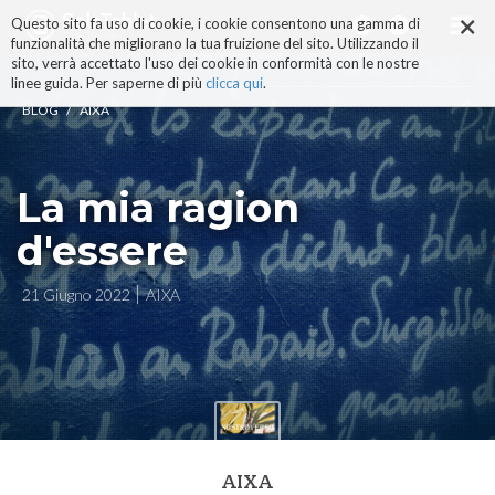
×
Salta
Questo sito fa uso di cookie, i cookie consentono una gamma di
ai
funzionalità che migliorano la tua fruizione del sito. Utilizzando il
contenuti.
sito, verrà accettato l'uso dei cookie in conformità con le nostre
|
linee guida. Per saperne di più
clicca qui
.
Salta
/
BLOG
AIXA
alla
navigazione
La mia ragion
d'essere
21 Giugno 2022
AIXA
AIXA