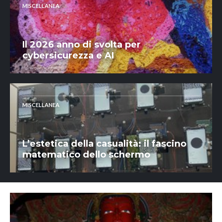
MISCELLANEA
Il 2026 anno di svolta per
cybersicurezza e AI
MISCELLANEA
L’estetica della casualità: il fascino
matematico dello schermo