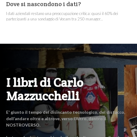
Dove si nascondono i dati?
I dati aziendali restano una preoccupazione critica: quasi il 60% dei
partecipanti a una sondaggio di Veeam tra 250 manager...
I libri di Carlo
Mazzucchelli
E' giunto il tempo del disincanto tecnologico, del distacco,
dell’andare oltre e altrove, verso l’Altro, dentro il
NOSTROVERSO.