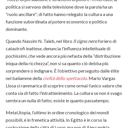
politica si servono della televisione dove la parola ha un
“ruolo ancillare”; di fatto hanno relegato la cultura a una
funzione subordinata al potere economico e politico
dominante.
Quando Nassim N. Taleb, nel libro
Il cigno nero
foriero di
catastrofi inattese, denuncia l’influenza intellettuale di
pochissimi, che vede ancora più nefasta della “distribuzione
iniqua della ricchezza”, non si sa quanto ciò debba più
sorprendere o indignare. È l’obiettivo perseguito dalle élite
nel bailamme della
civiltà dello spettacolo
. Mario Vargas
Llosa si rammarica di scoprire come ormai l’unico valore che
conta sia di fatto l’intrattenimento. La cultura se non è svago
sembra un nulla di fatto; esiste in quanto passatempo.
MetaUtopia, l’ultimo in ordine cronologico dei mondi
possibili, è in frenetica attività. In Egitto è in corso la
costruzione della città di Luxor, ma non di Alessandria.