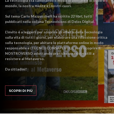
La tecnologia sta cambiando il modo di pensare e di vedere il
mondo, la nostra mente e i nostri cuori.
Sul tema Carlo Mazzucchelli ha scritto 22 libri, tutti
pubblicati nella collana Tecnovisions di Delos Digital.
L'invito è a leggerli per scoprire gli effetti della tecnologia
sulla vita di tutti i giorni, per elaborare una riflessione critica
sulla tecnologia, per abitare le piattaforme online in modo
responsabile e (TECNO) CONSAPEVOLE, per riscoprire il
NOSTROVERSO adottando pratiche umaniste utili a
resistere al Metaverso.
Da cittadini!
SCOPRI DI PIÙ