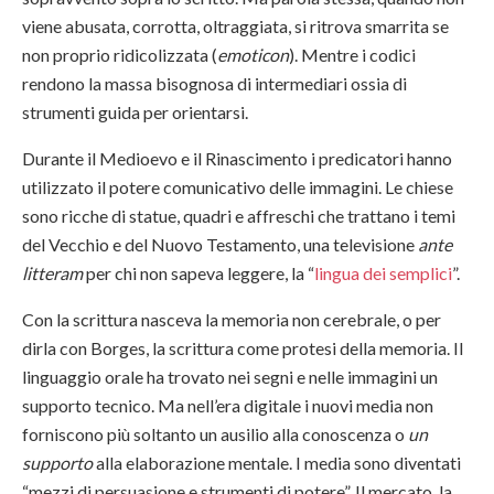
viene abusata, corrotta, oltraggiata, si ritrova smarrita se
non proprio ridicolizzata (
emoticon
). Mentre i codici
rendono la massa bisognosa di intermediari ossia di
strumenti guida per orientarsi.
Durante il Medioevo e il Rinascimento i predicatori hanno
utilizzato il potere comunicativo delle immagini. Le chiese
sono ricche di statue, quadri e affreschi che trattano i temi
del Vecchio e del Nuovo Testamento, una televisione
ante
litteram
per chi non sapeva leggere, la “
lingua dei semplici
”.
Con la scrittura nasceva la memoria non cerebrale, o per
dirla con Borges, la scrittura come protesi della memoria. Il
linguaggio orale ha trovato nei segni e nelle immagini un
supporto tecnico. Ma nell’era digitale i nuovi media non
forniscono più soltanto un ausilio alla conoscenza o
un
supporto
alla elaborazione mentale. I media sono diventati
“mezzi di persuasione e strumenti di potere”. Il mercato, la