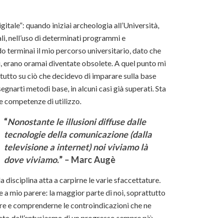
itale”: quando iniziai archeologia all’Università,
li, nell’uso di determinati programmi e
o terminai il mio percorso universitario, dato che
i, erano oramai diventate obsolete. A quel punto mi
utto su ciò che decidevo di imparare sulla base
gnarti metodi base, in alcuni casi già superati. Sta
e competenze di utilizzo.
“
Nonostante le illusioni diffuse dalle
tecnologie della comunicazione (dalla
televisione a internet) noi viviamo là
dove viviamo.
” – Marc Augè
a disciplina atta a carpirne le varie sfaccettature.
 a mio parere: la maggior parte di noi, soprattutto
onare e comprenderne le controindicazioni che ne
to dall’entusiasmo di un progresso sempre più