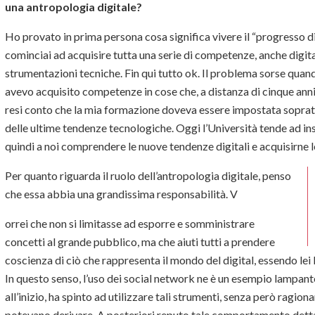
una antropologia digitale?
Ho provato in prima persona cosa significa vivere il “progresso dig
cominciai ad acquisire tutta una serie di competenze, anche digita
strumentazioni tecniche. Fin qui tutto ok. Il problema sorse quand
avevo acquisito competenze in cose che, a distanza di cinque ann
resi conto che la mia formazione doveva essere impostata sopratt
delle ultime tendenze tecnologiche. Oggi l’Università tende ad inse
quindi a noi comprendere le nuove tendenze digitali e acquisirne l
Per quanto riguarda il ruolo dell’antropologia digitale, penso
che essa abbia una grandissima responsabilità. V
orrei che non si limitasse ad esporre e somministrare
concetti al grande pubblico, ma che aiuti tutti a prendere
coscienza di ciò che rappresenta il mondo del digital, essendo lei l
In questo senso, l’uso dei social network ne è un esempio lampante
all’inizio, ha spinto ad utilizzare tali strumenti, senza però ragi
potevano derivare. A posteriori reputo tale comportamento detta