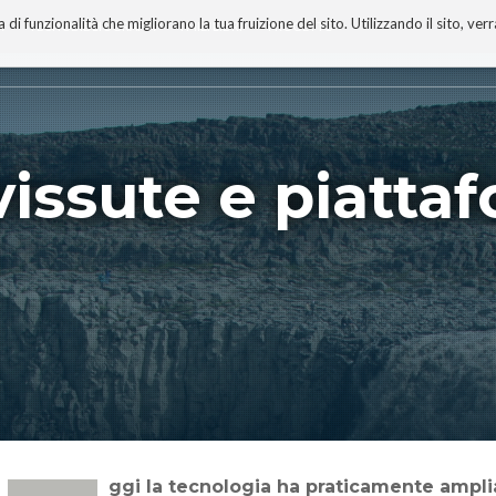
 funzionalità che migliorano la tua fruizione del sito. Utilizzando il sito, ver
A
TECNOBIBLIOGRAFIA
I MIEI LIBRI
PROGETTO
vissute e piatta