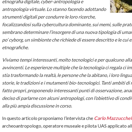
etnografia digitale, cyber-antropologia e
antropologia virtuale. Lo stanno facendo adottando
strumenti digitali per condurre le loro ricerche,
focalizzandosi sulla cybercultura dominante, sui memi, sulle pratic
sembrano determinare l’insorgere di una nuova tipologia di uma
po’ cyborg, un simbionte che richiede di essere descritto e le cui
etnografiche.
Viviamo tempi interessanti, molto tecnologici e per qualcuno alla
avvincenti. Le esperienze multiple che la tecnologia ci regala ci i
stia trasformando la realtà, le persone che la abitano, i loro linguagg
storie, le tradizioni e i mutamenti bio-tecnologici. Tanti ambiti di
fatto propri, proponendo interessanti punti di osservazione, anal
deciso di parlarne con alcuni antropologi, con l’obiettivo di cond
alla più ampia discussione in corso.
In questo articolo proponiamo l’intervista che
Carlo Mazzucchel
archeoantropologo, operatore museale e pilota UAS applicato all