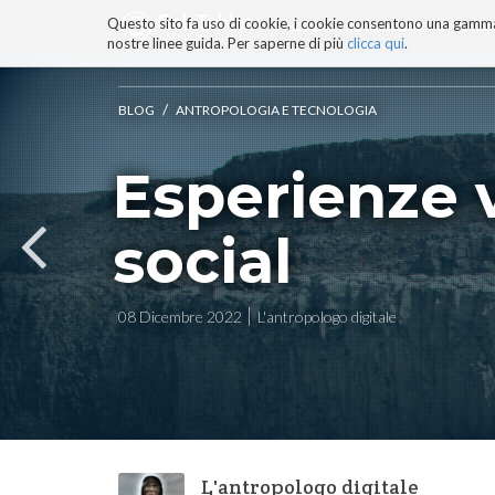
Questo sito fa uso di cookie, i cookie consentono una gamma di
BLOG
TECNOCONSAPEVOLEZZ
nostre linee guida. Per saperne di più
clicca qui
.
Salta
ai
contenuti.
/
BLOG
ANTROPOLOGIA E TECNOLOGIA
|
Salta
Esperienze 
alla
navigazione
social
08 Dicembre 2022
L'antropologo digitale
L'antropologo digitale