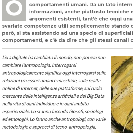
Oggi la tecnologia ha praticamente ampliato sia il bello che il brutto dei
comportamenti umani. Da un lato interne
informazioni, anche piuttosto tecniche e
argomenti esistenti, tant’è che oggi una 
svariate competenze utili semplicemente stando di 
però, si sta assistendo ad una specie di superficia
comportamenti, e c’è da dire che gli stessi canali 
L’era digitale ha cambiato il mondo, non poteva non
cambiare l’antropologia. Interrogarsi
antropologicamente significa oggi interrogarsi sulle
relazioni tra esseri umani e macchine, sulle realtà
online di Internet, delle sue piattaforme, sul ruolo
crescente delle intelligenze artificiali e dei Big Data
nella vita di ogni individuo e in ogni ambito
esperienziale. Lo stanno facendo filosofi, sociologi
ed etnologhi. Lo fanno anche antropologi, con varie
metodologie e approcci di tecno-antropologia,