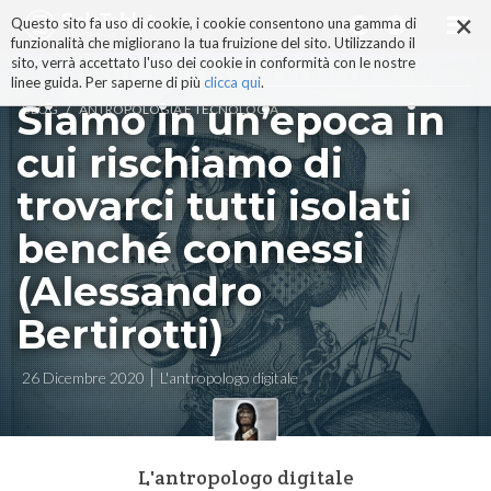
×
Salta
Questo sito fa uso di cookie, i cookie consentono una gamma di
ai
funzionalità che migliorano la tua fruizione del sito. Utilizzando il
contenuti.
sito, verrà accettato l'uso dei cookie in conformità con le nostre
|
linee guida. Per saperne di più
clicca qui
.
Salta
Siamo in un’epoca in
/
BLOG
ANTROPOLOGIA E TECNOLOGIA
alla
navigazione
cui rischiamo di
trovarci tutti isolati
benché connessi
(Alessandro
Bertirotti)
26 Dicembre 2020
L'antropologo digitale
L'antropologo digitale