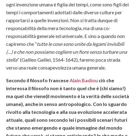
ogni invenzione umana è figlia dei tempi, come sono figli dei
tempi i comportamenti adottati dalle diverse culture per
rapportarsi a quelle invenzioni. Non si tratta dunque di
responsabilità della mera tecnologia, ma di una co-
responsabilità generale ed universale. E sino a quando non
capiremo che “
tutte le cose sono unite da legami invisibili
(…) e che non possiamo cogliere un fiore senza turbare una
stella
” (Galileo Galilei, 1564-1642), faremo poca strada
verso una reale consapevolezza umana generale.
Secondo il filosofo francese
Alain Badiou
ciò che
interessa il filosofo non è tanto quel che è (chi siamo!)
ma quel che viene(il movimento è la verità delle società
umane), anche in senso antropologico. Con lo sguardo
rivolto alla tecnologia e alla sua evoluzione accelerata
attuale, quali sono secondo lei i possibili scenari futuri
che stanno emergendo e quale immagine del mondo
futuro che verrà, ci stanno anticipando? In che modo e