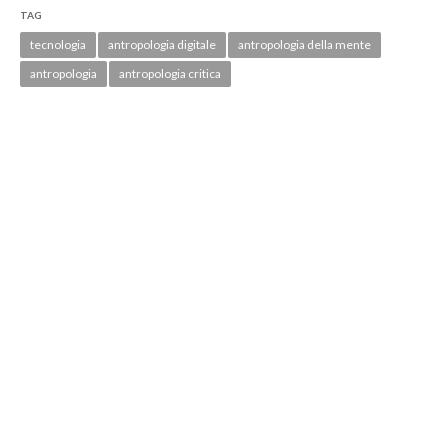
TAG
tecnologia
antropologia digitale
antropologia della mente
antropologia
antropologia critica