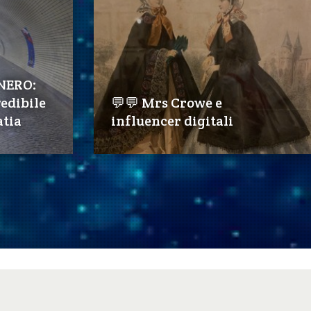
NERO:
edibile
💬💬 Mrs Crowe e
atia
influencer digitali