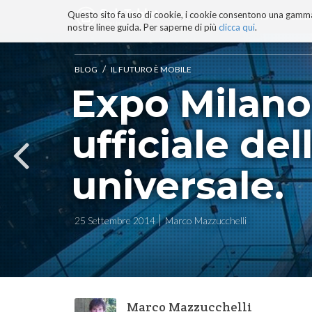
Questo sito fa uso di cookie, i cookie consentono una gamma di
BLOG
TECNOCONSAPEVOLEZZ
nostre linee guida. Per saperne di più
clicca qui
.
Salta
ai
contenuti.
/
BLOG
IL FUTURO È MOBILE
|
Expo Milano 
Salta
alla
navigazione
ufficiale de
universale.
25 Settembre 2014
Marco Mazzucchelli
Marco Mazzucchelli