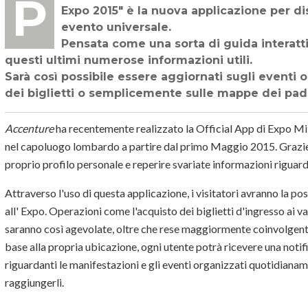
Progettata e sviluppata dalla nota azienda internazionale Accenture, "App Milano
Expo 2015" è la nuova applicazione per dis
evento universale.
Pensata come una sorta di guida interattiv
questi ultimi numerose informazioni utili.
Sarà così possibile essere aggiornati sugli eventi o
dei biglietti o semplicemente sulle mappe dei padi
Accenture
ha recentemente realizzato la Official App di Expo Mil
nel capoluogo lombardo a partire dal primo Maggio 2015. Grazie a 
proprio profilo personale e reperire svariate informazioni riguard
Attraverso l'uso di questa applicazione, i visitatori avranno la pos
all' Expo. Operazioni come l'acquisto dei biglietti d'ingresso ai v
saranno così agevolate, oltre che rese maggiormente coinvolgenti
base alla propria ubicazione, ogni utente potrà ricevere una notifi
riguardanti le manifestazioni e gli eventi organizzati quotidiana
raggiungerli.