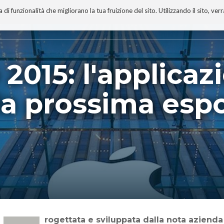
 funzionalità che migliorano la tua fruizione del sito. Utilizzando il sito, ver
A
TECNOBIBLIOGRAFIA
I MIEI LIBRI
PROGETTO
2015: l'applicaz
lla prossima esp