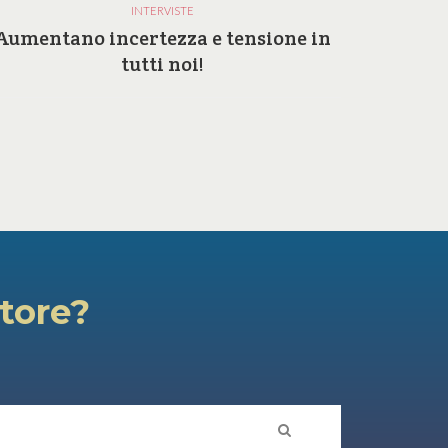
INTERVISTE
Aumentano incertezza e tensione in
Perc
tutti noi!
atore?