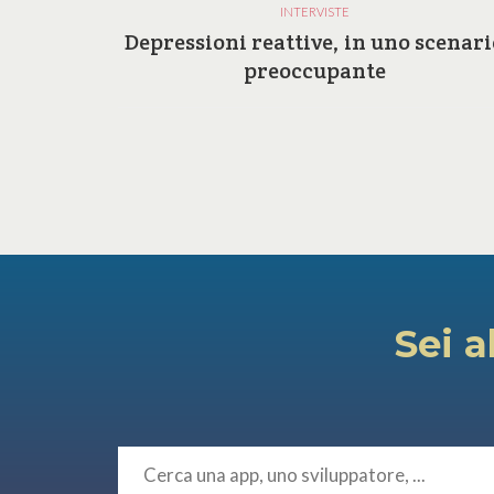
INTERVISTE
a e le
Depressioni reattive, in uno scenari
ilosofia
preoccupante
Sei a