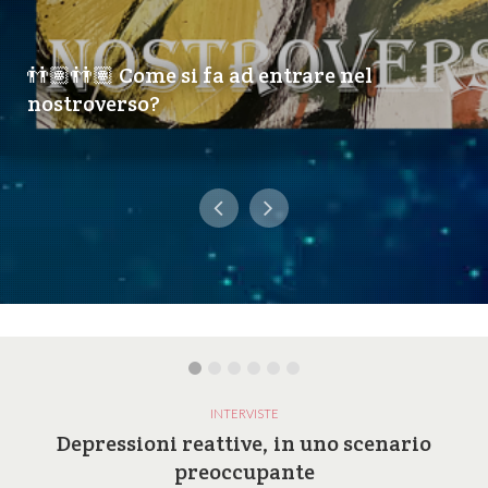
👬🏽👬🏽 Come si fa ad entrare nel
nostroverso?
INTERVISTE
Depressioni reattive, in uno scenario
preoccupante