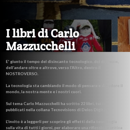
I libri di Carlo
Mazzucchelli
E' giunto il tempo del disincanto tecnologico, del distacco,
dell’andare oltre e altrove, verso l’Altro, dentro il
NOSTROVERSO.
La tecnologia sta cambiando il modo di pensare e di vedere il
mondo, la nostra mente e i nostri cuori.
Sul tema Carlo Mazzucchelli ha scritto 22 libri, tutti
pubblicati nella collana Tecnovisions di Delos Digital.
L'invito è a leggerli per scoprire gli effetti della tecnologia
sulla vita di tutti i giorni, per elaborare una riflessione critica