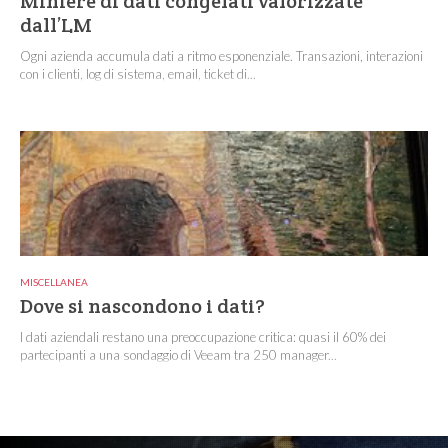
Miniere di dati congelati valorizzate
dall’LM
Ogni azienda accumula dati a ritmo esponenziale. Transazioni, interazioni
con i clienti, log di sistema, email, ticket di...
MISCELLANEA
Dove si nascondono i dati?
I dati aziendali restano una preoccupazione critica: quasi il 60% dei
partecipanti a una sondaggio di Veeam tra 250 manager...