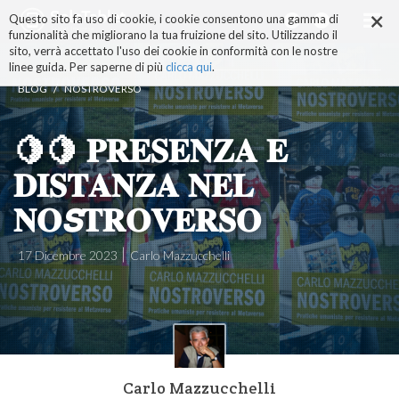
×
Salta
Questo sito fa uso di cookie, i cookie consentono una gamma di
ai
funzionalità che migliorano la tua fruizione del sito. Utilizzando il
contenuti.
sito, verrà accettato l'uso dei cookie in conformità con le nostre
|
linee guida. Per saperne di più
clicca qui
.
Salta
/
BLOG
NOSTROVERSO
alla
navigazione
🍋🍋 𝐏𝐑𝐄𝐒𝐄𝐍𝐙𝐀 𝐄
𝐃𝐈𝐒𝐓𝐀𝐍𝐙𝐀 𝐍𝐄𝐋
𝐍𝐎𝙎𝐓𝐑𝐎𝐕𝐄𝐑𝐒𝐎
17 Dicembre 2023
Carlo Mazzucchelli
Carlo Mazzucchelli