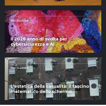
MISCELLANEA
Il 2026 anno di svolta per
cybersicurezza e AI
MISCELLANEA
L’estetica della casualità: il fascino
matematico dello schermo