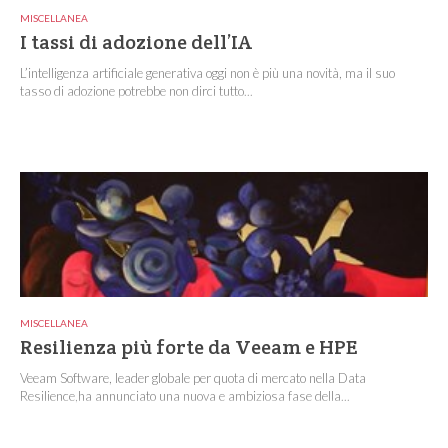
MISCELLANEA
I tassi di adozione dell’IA
L’intelligenza artificiale generativa oggi non è più una novità, ma il suo
tasso di adozione potrebbe non dirci tutto...
MISCELLANEA
Resilienza più forte da Veeam e HPE
Veeam Software, leader globale per quota di mercato nella Data
Resilience,ha annunciato una nuova e ambiziosa fase della...