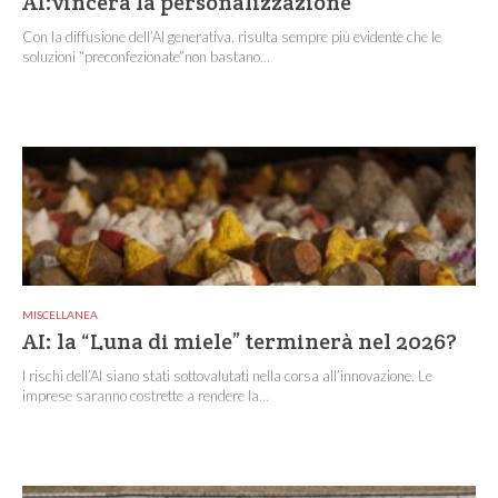
AI:vincerà la personalizzazione
Con la diffusione dell’AI generativa, risulta sempre più evidente che le
soluzioni “preconfezionate”non bastano...
MISCELLANEA
AI: la “Luna di miele” terminerà nel 2026?
I rischi dell’AI siano stati sottovalutati nella corsa all’innovazione. Le
imprese saranno costrette a rendere la...