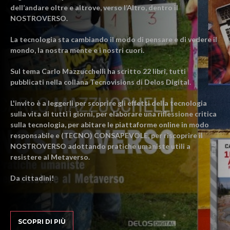
dell’andare oltre e altrove, verso l’Altro, dentro il
NOSTROVERSO.
La tecnologia sta cambiando il modo di pensare e di vedere il
mondo, la nostra mente e i nostri cuori.
Sul tema Carlo Mazzucchelli ha scritto 22 libri, tutti
pubblicati nella collana Tecnovisions di Delos Digital.
L'invito è a leggerli per scoprire gli effetti della tecnologia
sulla vita di tutti i giorni, per elaborare una riflessione critica
sulla tecnologia, per abitare le piattaforme online in modo
responsabile e (TECNO) CONSAPEVOLE, per riscoprire il
NOSTROVERSO adottando pratiche umaniste utili a
resistere al Metaverso.
Da cittadini!
SCOPRI DI PIÙ