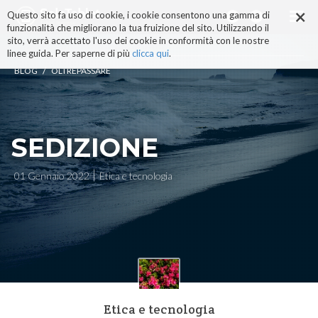
×
Salta
Questo sito fa uso di cookie, i cookie consentono una gamma di
ai
funzionalità che migliorano la tua fruizione del sito. Utilizzando il
contenuti.
sito, verrà accettato l'uso dei cookie in conformità con le nostre
|
linee guida. Per saperne di più
clicca qui
.
Salta
/
BLOG
OLTREPASSARE
alla
navigazione
SEDIZIONE
01 Gennaio 2022
Etica e tecnologia
Etica e tecnologia