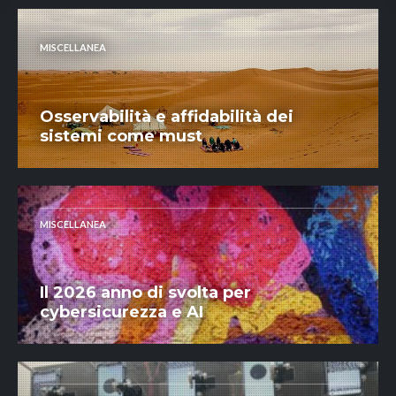
MISCELLANEA
Osservabilità e affidabilità dei
sistemi come must
MISCELLANEA
Il 2026 anno di svolta per
cybersicurezza e AI