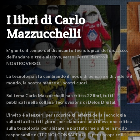
I libri di Carlo
Mazzucchelli
E' giunto il tempo del disincanto tecnologico, del distacco,
dell’andare oltre e altrove, verso l’Altro, dentro il
NOSTROVERSO.
La tecnologia sta cambiando il modo di pensare e di vedere il
mondo, la nostra mente e i nostri cuori.
Sul tema Carlo Mazzucchelli ha scritto 22 libri, tutti
pubblicati nella collana Tecnovisions di Delos Digital.
L'invito è a leggerli per scoprire gli effetti della tecnologia
sulla vita di tutti i giorni, per elaborare una riflessione critica
sulla tecnologia, per abitare le piattaforme online in modo
responsabile e (TECNO) CONSAPEVOLE, per riscoprire il