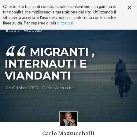
×
Salta
Questo sito fa uso di cookie, i cookie consentono una gamma di
ai
funzionalità che migliorano la tua fruizione del sito. Utilizzando il
contenuti.
sito, verrà accettato l'uso dei cookie in conformità con le nostre
|
linee guida. Per saperne di più
clicca qui
.
Salta
/
BLOG
TABULARIO
alla
navigazione
🍒🍒 MIGRANTI ,
INTERNAUTI E
VIANDANTI
06 Ottobre 2023
Carlo Mazzucchelli
Carlo Mazzucchelli