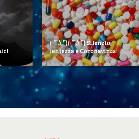
( ͡° ͜ʖ ͡°)( ͡° ͜ʖ ͡°) Silenzio,
ici
lentezza e Coronavirus