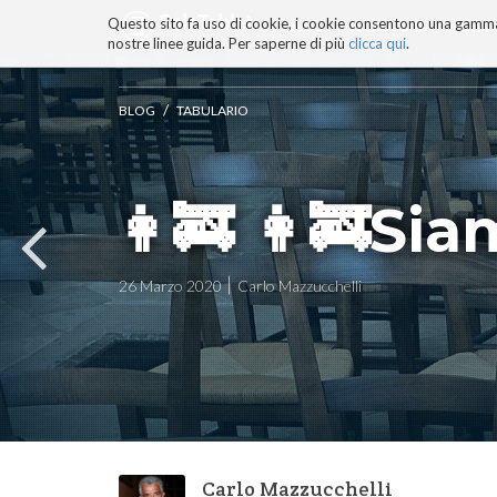
Questo sito fa uso di cookie, i cookie consentono una gamma di
BLOG
TECNOCONSAPEVOLEZZ
nostre linee guida. Per saperne di più
clicca qui
.
Salta
ai
contenuti.
/
BLOG
TABULARIO
|
Salta
alla
navigazione
👩‍🚒️ 👩‍🚒️S
26 Marzo 2020
Carlo Mazzucchelli
Carlo Mazzucchelli