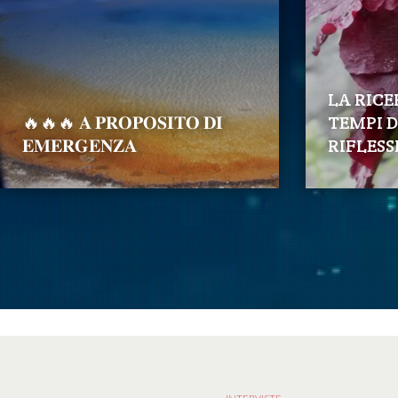
LA RICE
🔥🔥🔥 𝐀 𝐏𝐑𝐎𝐏𝐎𝐒𝐈𝐓𝐎 𝐃𝐈
TEMPI D
𝐄𝐌𝐄𝐑𝐆𝐄𝐍𝐙𝐀
RIFLESS