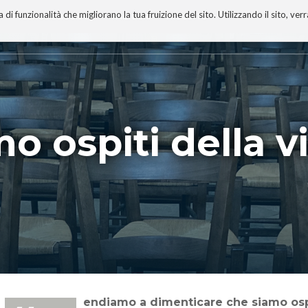
 funzionalità che migliorano la tua fruizione del sito. Utilizzando il sito, ver
A
TECNOBIBLIOGRAFIA
I MIEI LIBRI
PROGETTO
iamo ospiti della v
“Tendiamo a dimenticare che siamo ospit