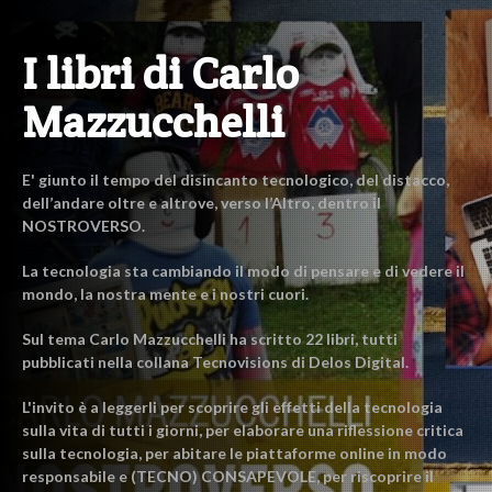
I libri di Carlo
Mazzucchelli
E' giunto il tempo del disincanto tecnologico, del distacco,
dell’andare oltre e altrove, verso l’Altro, dentro il
NOSTROVERSO.
La tecnologia sta cambiando il modo di pensare e di vedere il
mondo, la nostra mente e i nostri cuori.
Sul tema Carlo Mazzucchelli ha scritto 22 libri, tutti
pubblicati nella collana Tecnovisions di Delos Digital.
L'invito è a leggerli per scoprire gli effetti della tecnologia
sulla vita di tutti i giorni, per elaborare una riflessione critica
sulla tecnologia, per abitare le piattaforme online in modo
responsabile e (TECNO) CONSAPEVOLE, per riscoprire il