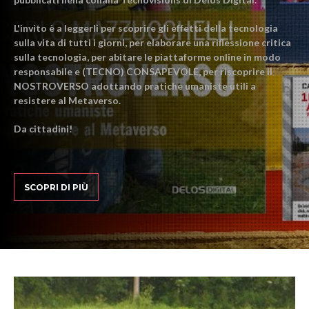
L'invito è a leggerli per scoprire gli effetti della tecnologia
sulla vita di tutti i giorni, per elaborare una riflessione critica
sulla tecnologia, per abitare le piattaforme online in modo
responsabile e (TECNO) CONSAPEVOLE, per riscoprire il
NOSTROVERSO adottando pratiche umaniste utili a
resistere al Metaverso.
Da cittadini!
SCOPRI DI PIÙ