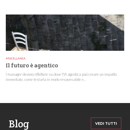
MISCELLANEA
Il futuro è agentico
I manager devono riflettere su dove l'IA agentica può creare un impatto
immediato, come testarla in modo responsabile e...
Blog
VEDI TUTTI