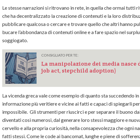
Le stesse narrazioni si ritrovano in rete, in quella che ormai tutt
che ha decentralizzato la creazione di contenuti e la loro distribu
pubblicare qualcosa o cercare e trovare quello che altri hanno pu
bucare l’abbondanza di contenuti online e a fare spazio nel surpl
soggiogato.
CONSIGLIATO PER TE:
La manipolazione dei media nasce d
job act, stepchild adoption)
La vicenda greca vale come esempio di quanto sta succedendo in ge
informazione più veritiere e vicine ai fatti e capaci di spiegarli p
impossibile. Gli strumenti per riuscirci e per separare il buono 
diventati così numerosi, dal generare loro stessi maggiore e nuov
cervello e alla propria curiosità, nella consapevolezza che ogni na
fatti stessi. Come le code ai bancomat, lunghe e piene di sofferenza 