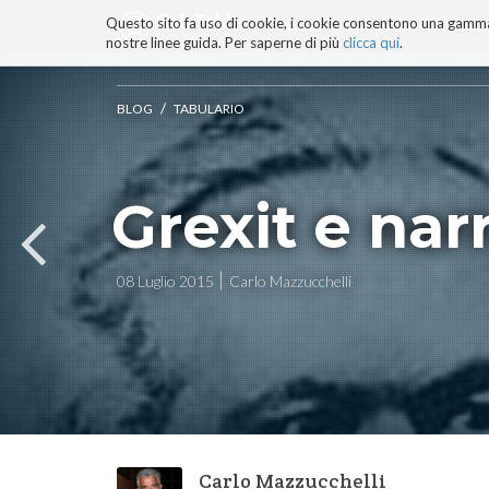
Questo sito fa uso di cookie, i cookie consentono una gamma di
BLOG
TECNOCONSAPEVOLEZZ
nostre linee guida. Per saperne di più
clicca qui
.
Salta
ai
contenuti.
/
BLOG
TABULARIO
|
Salta
alla
navigazione
Grexit e nar
08 Luglio 2015
Carlo Mazzucchelli
Carlo Mazzucchelli