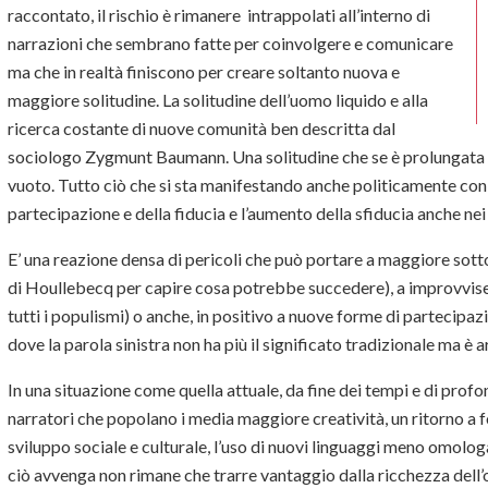
raccontato, il rischio è rimanere intrappolati all’interno di
narrazioni che sembrano fatte per coinvolgere e comunicare
ma che in realtà finiscono per creare soltanto nuova e
maggiore solitudine. La solitudine dell’uomo liquido e alla
ricerca costante di nuove comunità ben descritta dal
sociologo Zygmunt Baumann. Una solitudine che se è prolungata f
vuoto. Tutto ciò che si sta manifestando anche politicamente con l
partecipazione e della fiducia e l’aumento della sfiducia anche ne
E’ una reazione densa di pericoli che può portare a maggiore sott
di Houllebecq per capire cosa potrebbe succedere), a improvvise r
tutti i populismi) o anche, in positivo a nuove forme di partecipaz
dove la parola sinistra non ha più il significato tradizionale ma è ar
In una situazione come quella attuale, da fine dei tempi e di profo
narratori che popolano i media maggiore creatività, un ritorno a
sviluppo sociale e culturale, l’uso di nuovi linguaggi meno omologa
ciò avvenga non rimane che trarre vantaggio dalla ricchezza dell