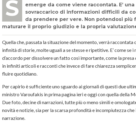
Se c’è una cosa che balza agli occhi della vicenda greca è la confusione che
emerge da come viene raccontata. E’ una
sovraccarico di informazioni difficili da
da prendere per vere. Non potendosi più fi
maturare il proprio giudizio e la propria valutazion
Quella che, passata la situazione del momento, verrà raccontata co
infinità di storie, molte uguali a se stesse e ripetitive. E’ come se i
d’accordo per dissolvere un fatto così importante, come la presa d
in infiniti articoli e racconti che invece di fare chiarezza sempli
fluire quotidiano.
Per capirlo è sufficiente uno sguardo ai giornali di questi due ultim
ministro Varoufakis in prima pagina ieri e oggi con quella della M
Due foto, decine di narrazioni, tutte più o meno simili e omologate, s
novità e notizie, sia per la scarsa profondità e incompiutezza che 
narrazione.