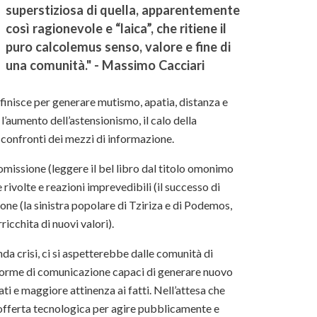
superstiziosa di quella, apparentemente
così ragionevole e “laica”, che ritiene il
puro calcolemus senso, valore e fine di
una comunità." - Massimo Cacciari
inisce per generare mutismo, apatia, distanza e
’aumento dell’astensionismo, il calo della
i confronti dei mezzi di informazione.
omissione (leggere il bel libro dal titolo omonimo
ivolte e reazioni imprevedibili (il successo di
ione (la sinistra popolare di Tziriza e di Podemos,
ricchita di nuovi valori).
nda crisi, ci si aspetterebbe dalle comunità di
 forme di comunicazione capaci di generare nuovo
ti e maggiore attinenza ai fatti. Nell’attesa che
’offerta tecnologica per agire pubblicamente e