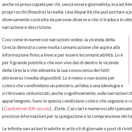
anche se preoccupate per chi, senza essere giornalista, era ad Aten
propri occhi (finestre) la realtà. Una disparità che può portare a 
diversamente costruita da persone diverse e che si traduce in ulter
narrazione e descrizione.
Così come in numerose narrazioni online, la vicenda della
Grecia dimostra come molta comunicazione che aspira alla
informazione finisca invece per essere incomunicabilità. Lo è
per il grande pubblico che non vive dal di dentro le vicende
della Grecia e che alimenta la sua conoscenza dei fatti
attraverso i media disponibili. Lo è meno o non esiste per
coloro che condividono un pensiero, un’idea o una ideologia e
si ritrovano sintonizzati, anche cognitivamente, sulle narrazioni ch
appartengono. Sono in questa condizione coloro che seguono e con
(
Capitale
nel XXI secolo
)
, Zizek, Cacciari e numerosi altri pensat
preziose informazioni per la spiegazione e la comprensione dei fat
Le infinite narrazioni tradotte in articoli di giornale o post di riv