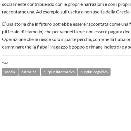
socialmente contribuendo con le proprie narrazioni e con i propri r
raccontarne una. Ad esempio sull’uscita o non uscita della Grecia 
E’ una storia che in futuro potrebbe essere raccontata come una fia
pifferaio di Hamelin) che per vendetta per non essere pagata decide
Operazione che le riesce solo in parte perché, come nella fiaba orig
camminare (nella fiaba il ragazzo è zoppo e rimane indietro) e a seg
TAG
media
narrazioni
surplus informativo
surplus cognitivo