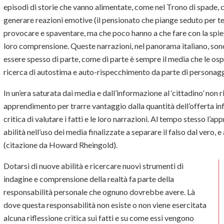
episodi di storie che vanno alimentate, come nel Trono di spade, co
generare reazioni emotive (il pensionato che piange seduto per ter
provocare e spaventare, ma che poco hanno a che fare con la spiega
loro comprensione. Queste narrazioni, nel panorama italiano, sono
essere spesso di parte, come di parte è sempre il media che le osp
ricerca di autostima e auto-rispecchimento da parte di personaggi a
In un’era saturata dai media e dall’informazione al ‘cittadino’ non
apprendimento per trarre vantaggio dalla quantità dell’offerta i
critica di valutare i fatti e le loro narrazioni. Al tempo stesso
abilità nell’uso dei media finalizzate a separare il falso dal vero, e
(citazione da Howard Rheingold).
Dotarsi di nuove abilità e ricercare nuovi strumenti di
indagine e comprensione della realtà fa parte della
responsabilità personale che ognuno dovrebbe avere. Là
dove questa responsabilità non esiste o non viene esercitata
alcuna riflessione critica sui fatti e su come essi vengono