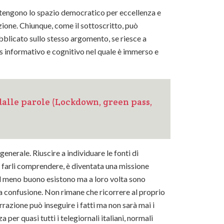
i ritengono lo spazio democratico per eccellenza e
zione. Chiunque, come il sottoscritto, può
bblicato sullo stesso argomento, se riesce a
us informativo e cognitivo nel quale è immerso e
alle parole (Lockdown, green pass,
nerale. Riuscire a individuare le fonti di
er farli comprendere, è diventata una missione
dal meno buono esistono ma a loro volta sono
a confusione. Non rimane che ricorrere al proprio
rrazione può inseguire i fatti ma non sarà mai i
per quasi tutti i telegiornali italiani, normali