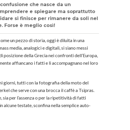
 confusione che nasce da un
 comprendere e spiegare ma soprattutto
dare si finisce per rimanere da soli nel
e. Forse è meglio così!
me un pezzo di storia, oggi è diluita in una
 mass media, analogici e digitali, si siano messi
i posizione della Grecia nei confronti dell’Europa,
cemente affiancano i fatti e li accompagnano nel loro
i giorni, tutti con la fotografia della moto del
erkel che serve con una brocca il caffè a Tsipras.
ia per l’assenza o per la ripetitività di fatti
in alcune testate, sconfina nella semplice auto-