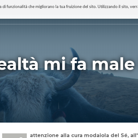
 funzionalità che migliorano la tua fruizione del sito. Utilizzando il sito, ver
A
TECNOBIBLIOGRAFIA
I MIEI LIBRI
PROGETTO
a realtà mi fa male