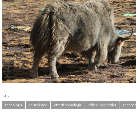
TAG
tecnologia
relativismo
effetti tecnologia
riflessione critica
tecnoc