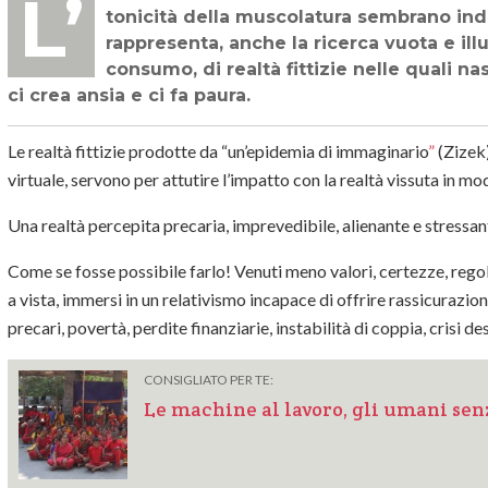
L’attenzione alla cura modaiola del Sé, all'immagine estetica e virtuale, alla
tonicità della muscolatura sembrano indi
rappresenta, anche la ricerca vuota e ill
consumo, di realtà fittizie nelle quali na
ci crea ansia e ci fa paura.
Le realtà fittizie prodotte da “un’epidemia di
immaginario
”
(Zizek)
virtuale, servono per attutire l’impatto con la realtà vissuta in mo
Una realtà percepita precaria, imprevedibile, alienante e stressan
Come se fosse possibile farlo! Venuti meno valori, certezze, regole,
a vista, immersi in un
relativismo
incapace di offrire rassicurazioni
precari,
povertà
, perdite finanziarie, instabilità di coppia, crisi de
CONSIGLIATO PER TE:
Le machine al lavoro, gli umani senz