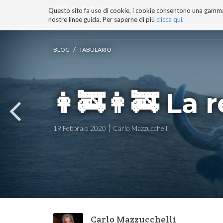
Questo sito fa uso di cookie, i cookie consentono una gamma di
BLOG
TECNOCONSAPEVOLEZZ
nostre linee guida. Per saperne di più
clicca qui
.
Salta
ai
contenuti.
/
BLOG
TABULARIO
|
Salta
alla
navigazione
👩‍🚒️👩‍🚒️ L
19 Febbraio 2020
Carlo Mazzucchelli
Carlo Mazzucchelli