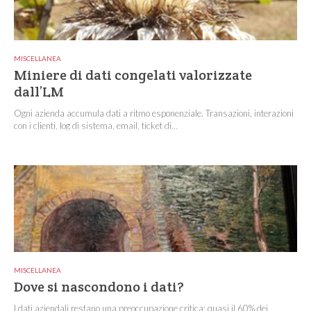
MISCELLANEA
Miniere di dati congelati valorizzate
dall’LM
Ogni azienda accumula dati a ritmo esponenziale. Transazioni, interazioni
con i clienti, log di sistema, email, ticket di...
MISCELLANEA
Dove si nascondono i dati?
I dati aziendali restano una preoccupazione critica: quasi il 60% dei