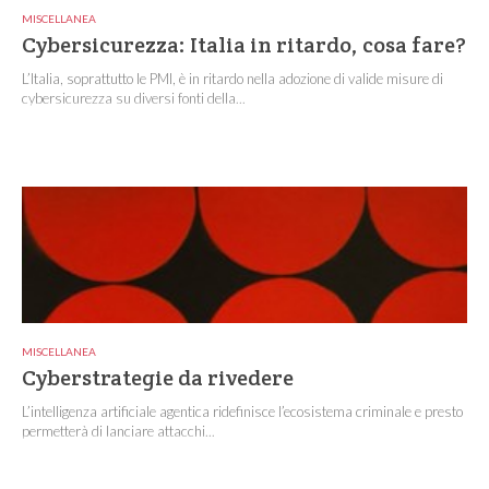
MISCELLANEA
Cybersicurezza: Italia in ritardo, cosa fare?
L’Italia, soprattutto le PMI, è in ritardo nella adozione di valide misure di
cybersicurezza su diversi fonti della...
MISCELLANEA
Cyberstrategie da rivedere
L’intelligenza artificiale agentica ridefinisce l’ecosistema criminale e presto
permetterà di lanciare attacchi...