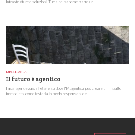
infrastrutture e soluzioni IT, ma nel saperne trarre un...
MISCELLANEA
Il futuro è agentico
I manager devono riflettere su dove l'IA agentica può creare un impatto
immediato, come testarla in modo responsabile e...