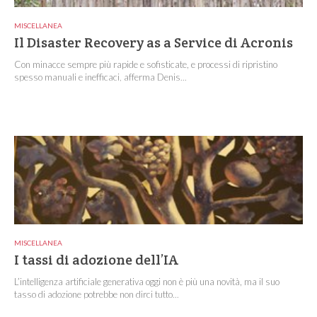
MISCELLANEA
Il Disaster Recovery as a Service di Acronis
Con minacce sempre più rapide e sofisticate, e processi di ripristino
spesso manuali e inefficaci, afferma Denis...
MISCELLANEA
I tassi di adozione dell’IA
L’intelligenza artificiale generativa oggi non è più una novità, ma il suo
tasso di adozione potrebbe non dirci tutto...