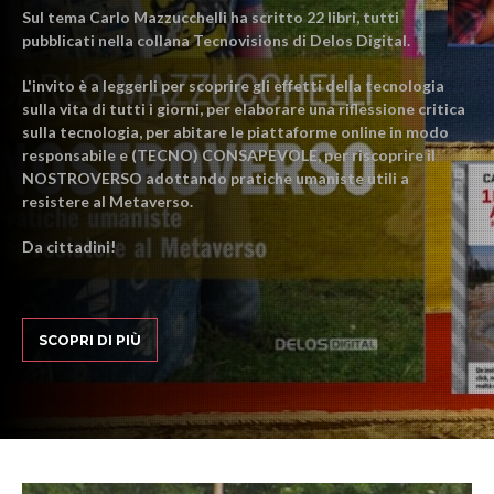
Sul tema Carlo Mazzucchelli ha scritto 22 libri, tutti
pubblicati nella collana Tecnovisions di Delos Digital.
L'invito è a leggerli per scoprire gli effetti della tecnologia
sulla vita di tutti i giorni, per elaborare una riflessione critica
sulla tecnologia, per abitare le piattaforme online in modo
responsabile e (TECNO) CONSAPEVOLE, per riscoprire il
NOSTROVERSO adottando pratiche umaniste utili a
resistere al Metaverso.
Da cittadini!
SCOPRI DI PIÙ