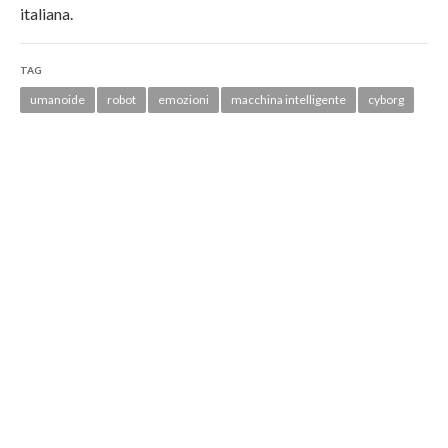
italiana.
TAG
umanoide
robot
emozioni
macchina intelligente
cyborg