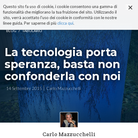
×
Salta
Questo sito fa uso di cookie, i cookie consentono una gamma di
ai
funzionalità che migliorano la tua fruizione del sito. Utilizzando il
contenuti.
sito, verrà accettato l'uso dei cookie in conformità con le nostre
|
linee guida. Per saperne di più
clicca qui
.
Salta
/
BLOG
TABULARIO
alla
navigazione
La tecnologia porta
speranza, basta non
confonderla con noi
14 Settembre 2015
Carlo Mazzucchelli
Carlo Mazzucchelli