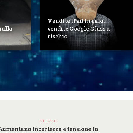
Vendite iPad in calo,
 nulla
vendite Google Glass a
rischio
INTERVISTE
Aumentano incertezza e tensione in
Perc