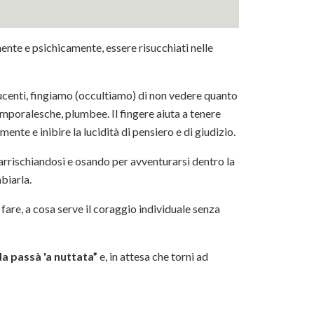
nte e psichicamente, essere risucchiati nelle
lucenti, fingiamo (occultiamo) di non vedere quanto
emporalesche, plumbee. Il fingere aiuta a tenere
 mente e inibire la lucidità di pensiero e di giudizio.
 arrischiandosi e osando per avventurarsi dentro la
mbiarla.
are, a cosa serve il coraggio individuale senza
a passà 'a nuttata”
e, in attesa che torni ad