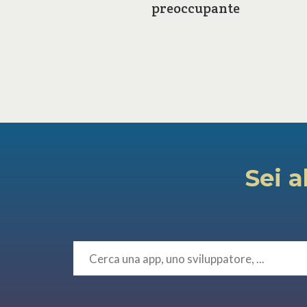
ilosofia
preoccupante
Sei a