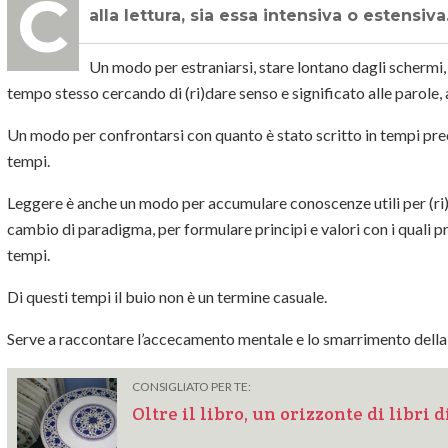
Chi, di fronte alla realtà malata odierna, ha un rigetto esistenziale, può rivolgersi
alla lettura, sia essa intensiva o estensiva
Un modo per estraniarsi, stare lontano dagli schermi,
tempo stesso cercando di (ri)dare senso e significato alle parole, a
Un modo per confrontarsi con quanto è stato scritto in tempi pre
tempi.
Leggere è anche un modo per accumulare conoscenze utili per (ri)ori
cambio di paradigma, per formulare principi e valori con i quali pr
tempi.
Di questi tempi il buio non è un termine casuale.
Serve a raccontare l’accecamento mentale e lo smarrimento della
CONSIGLIATO PER TE:
Oltre il libro, un orizzonte di libri d