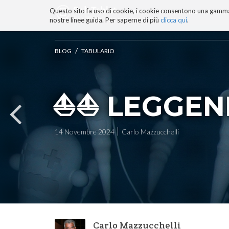
Questo sito fa uso di cookie, i cookie consentono una gamma di
BLOG
TECNOCONSAPEVOLEZZ
nostre linee guida. Per saperne di più
clicca qui
.
Salta
ai
contenuti.
/
BLOG
TABULARIO
|
Salta
alla
navigazione
⛵⛵ LEGGEN
14 Novembre 2024
Carlo Mazzucchelli
Carlo Mazzucchelli