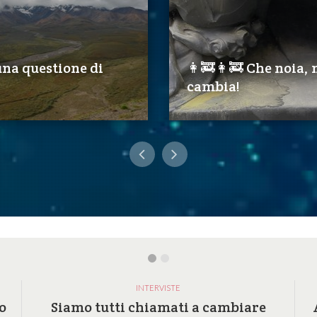
 una questione di
👩‍🚒️👩‍🚒️ Che noia,
cambia!
INTERVISTE
o
Siamo tutti chiamati a cambiare