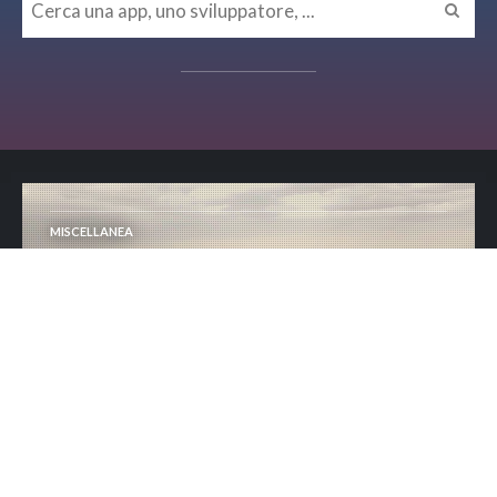
MISCELLANEA
Osservabilità e affidabilità dei
sistemi come must
MISCELLANEA