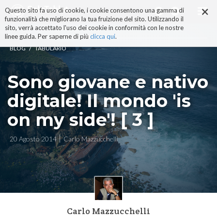
×
Salta
Questo sito fa uso di cookie, i cookie consentono una gamma di
ai
funzionalità che migliorano la tua fruizione del sito. Utilizzando il
contenuti.
sito, verrà accettato l'uso dei cookie in conformità con le nostre
|
linee guida. Per saperne di più
clicca qui
.
Salta
/
BLOG
TABULARIO
alla
navigazione
Sono giovane e nativo
digitale! Il mondo 'is
on my side'! [ 3 ]
20 Agosto 2014
Carlo Mazzucchelli
Carlo Mazzucchelli