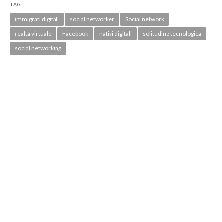
TAG
immigrati digitali
social networker
Social network
realtà virtuale
Facebook
nativi digitali
solitudine tecnologica
social networking