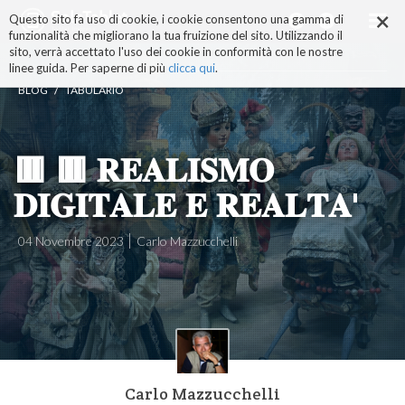
×
Salta
Questo sito fa uso di cookie, i cookie consentono una gamma di
ai
funzionalità che migliorano la tua fruizione del sito. Utilizzando il
contenuti.
sito, verrà accettato l'uso dei cookie in conformità con le nostre
|
linee guida. Per saperne di più
clicca qui
.
Salta
/
BLOG
TABULARIO
alla
navigazione
🟥 🟥 𝐑𝐄𝐀𝐋𝐈𝐒𝐌𝐎
𝐃𝐈𝐆𝐈𝐓𝐀𝐋𝐄 𝐄 𝐑𝐄𝐀𝐋𝐓𝐀'
04 Novembre 2023
Carlo Mazzucchelli
Carlo Mazzucchelli