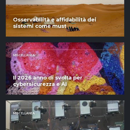
Osservabilità e affidabilità dei
sistemi come must
MISCELLANEA
Il 2026 anno di svolta per
cybersicurezza e AI
MISCELLANEA