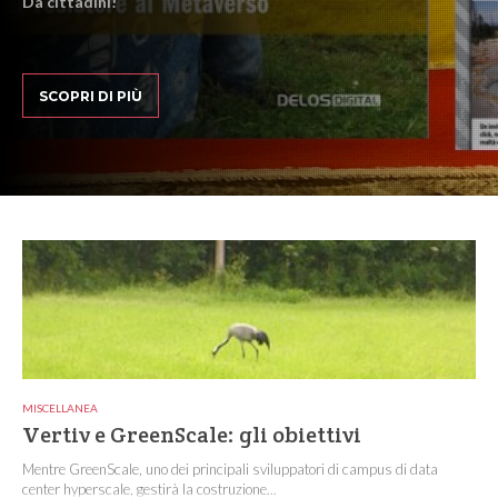
Da cittadini!
SCOPRI DI PIÙ
MISCELLANEA
Vertiv e GreenScale: gli obiettivi
Mentre GreenScale, uno dei principali sviluppatori di campus di data
center hyperscale, gestirà la costruzione...