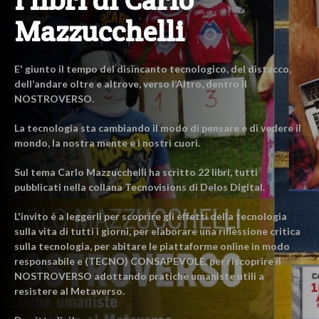
Mazzucchelli
E' giunto il tempo del disincanto tecnologico, del distacco,
dell’andare oltre e altrove, verso l’Altro, dentro il
NOSTROVERSO.
La tecnologia sta cambiando il modo di pensare e di vedere il
mondo, la nostra mente e i nostri cuori.
Sul tema Carlo Mazzucchelli ha scritto 22 libri, tutti
pubblicati nella collana Tecnovisions di Delos Digital.
L'invito è a leggerli per scoprire gli effetti della tecnologia
sulla vita di tutti i giorni, per elaborare una riflessione critica
sulla tecnologia, per abitare le piattaforme online in modo
responsabile e (TECNO) CONSAPEVOLE, per riscoprire il
NOSTROVERSO adottando pratiche umaniste utili a
resistere al Metaverso.