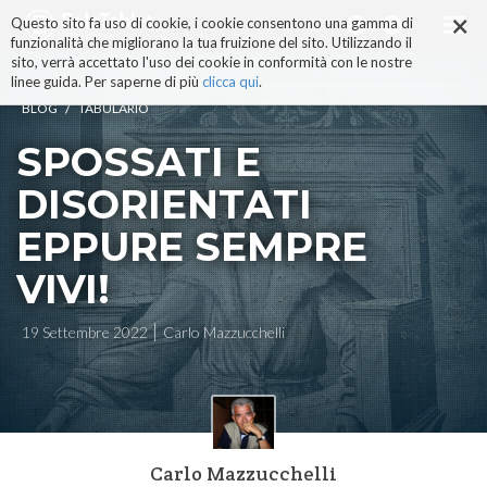
×
Salta
Questo sito fa uso di cookie, i cookie consentono una gamma di
ai
funzionalità che migliorano la tua fruizione del sito. Utilizzando il
contenuti.
sito, verrà accettato l'uso dei cookie in conformità con le nostre
|
linee guida. Per saperne di più
clicca qui
.
Salta
/
BLOG
TABULARIO
alla
navigazione
SPOSSATI E
DISORIENTATI
EPPURE SEMPRE
VIVI!
19 Settembre 2022
Carlo Mazzucchelli
Carlo Mazzucchelli