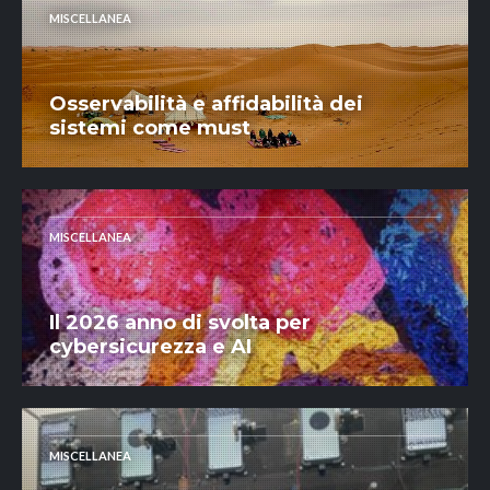
MISCELLANEA
Osservabilità e affidabilità dei
sistemi come must
MISCELLANEA
Il 2026 anno di svolta per
cybersicurezza e AI
MISCELLANEA