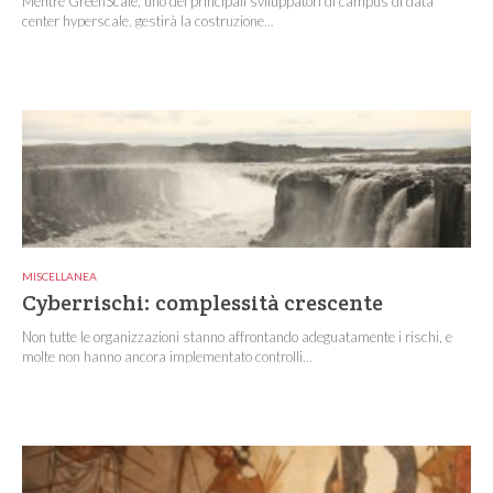
Mentre GreenScale, uno dei principali sviluppatori di campus di data
center hyperscale, gestirà la costruzione...
MISCELLANEA
Cyberrischi: complessità crescente
Non tutte le organizzazioni stanno affrontando adeguatamente i rischi, e
molte non hanno ancora implementato controlli...