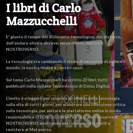
I libri di Carlo
Mazzucchelli
E' giunto il tempo del disincanto tecnologico, del distacco,
dell’andare oltre e altrove, verso l’Altro, dentro il
NOSTROVERSO.
La tecnologia sta cambiando il modo di pensare e di vedere il
mondo, la nostra mente e i nostri cuori.
Sul tema Carlo Mazzucchelli ha scritto 22 libri, tutti
pubblicati nella collana Tecnovisions di Delos Digital.
L'invito è a leggerli per scoprire gli effetti della tecnologia
sulla vita di tutti i giorni, per elaborare una riflessione critica
sulla tecnologia, per abitare le piattaforme online in modo
responsabile e (TECNO) CONSAPEVOLE, per riscoprire il
NOSTROVERSO adottando pratiche umaniste utili a
resistere al Metaverso.