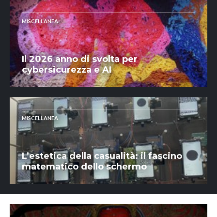
MISCELLANEA
Il 2026 anno di svolta per
cybersicurezza e AI
MISCELLANEA
L’estetica della casualità: il fascino
matematico dello schermo