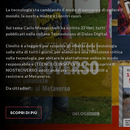
La tecnologia sta cambiando il modo di pensare e di vedere il
mondo, la nostra mente e i nostri cuori.
Sul tema Carlo Mazzucchelli ha scritto 22 libri, tutti
pubblicati nella collana Tecnovisions di Delos Digital.
L'invito è a leggerli per scoprire gli effetti della tecnologia
sulla vita di tutti i giorni, per elaborare una riflessione critica
sulla tecnologia, per abitare le piattaforme online in modo
responsabile e (TECNO) CONSAPEVOLE, per riscoprire il
NOSTROVERSO adottando pratiche umaniste utili a
resistere al Metaverso.
Da cittadini!
SCOPRI DI PIÙ