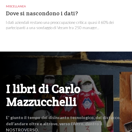
MISCELLANEA
Dove si nascondono i dati?
I dati aziendali restano una preoccupazione critica: quasi il 60% dei
partecipanti a una sondaggio di Veeam tra 250 manager...
I libri di Carlo
Mazzucchelli
E' giunto il tempo del disincanto tecnologico, del distacco,
dell’andare oltre e altrove, verso l’Altro, dentro il
NOSTROVERSO.