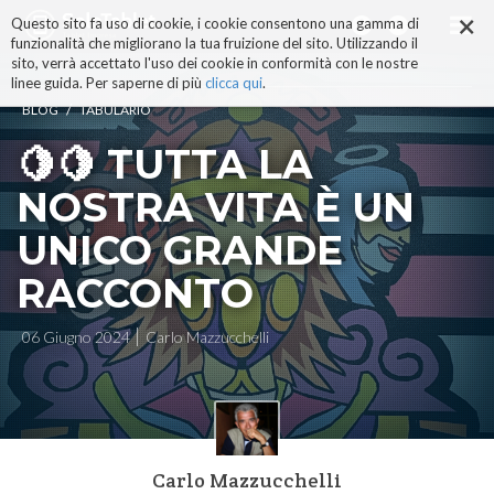
×
Salta
Questo sito fa uso di cookie, i cookie consentono una gamma di
ai
funzionalità che migliorano la tua fruizione del sito. Utilizzando il
contenuti.
sito, verrà accettato l'uso dei cookie in conformità con le nostre
|
linee guida. Per saperne di più
clicca qui
.
Salta
/
BLOG
TABULARIO
alla
navigazione
🍋🍋 TUTTA LA
NOSTRA VITA È UN
UNICO GRANDE
RACCONTO
06 Giugno 2024
Carlo Mazzucchelli
Carlo Mazzucchelli