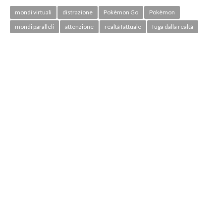
mondi virtuali
distrazione
Pokèmon Go
Pokèmon
mondi paralleli
attenzione
realtà fattuale
fuga dalla realtà