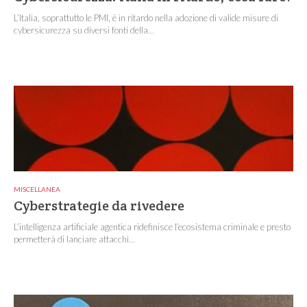
L’Italia, soprattutto le PMI, è in ritardo nella adozione di valide misure di
cybersicurezza su diversi fonti della...
MISCELLANEA
Cyberstrategie da rivedere
L’intelligenza artificiale agentica ridefinisce l’ecosistema criminale e presto
permetterà di lanciare attacchi...