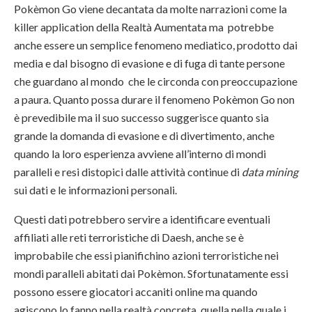
Pokèmon Go viene decantata da molte narrazioni come la
killer application della Realtà Aumentata ma potrebbe
anche essere un semplice fenomeno mediatico, prodotto dai
media e dal bisogno di evasione e di fuga di tante persone
che guardano al mondo che le circonda con preoccupazione
a paura. Quanto possa durare il fenomeno Pokèmon Go non
è prevedibile ma il suo successo suggerisce quanto sia
grande la domanda di evasione e di divertimento, anche
quando la loro esperienza avviene all’interno di mondi
paralleli e resi distopici dalle attività continue di
data mining
sui dati e le informazioni personali.
Questi dati potrebbero servire a identificare eventuali
affiliati alle reti terroristiche di Daesh, anche se è
improbabile che essi pianifichino azioni terroristiche nei
mondi paralleli abitati dai Pokèmon. Sfortunatamente essi
possono essere giocatori accaniti online ma quando
agiscono lo fanno nella realtà concreta, quella nella quale i