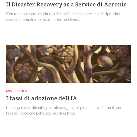
Il Disaster Recovery as a Service di Acronis
Con minacce sempre più rapide e sofisticate, e processi di ripristino
spesso manuali e inefficaci, afferma Denis...
MISCELLANEA
I tassi di adozione dell’IA
L’intelligenza artificiale generativa oggi non è più una novità, ma il suo
tasso di adozione potrebbe non dirci tutto...