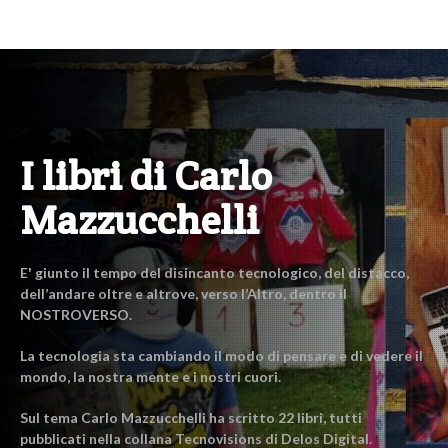
I libri di Carlo
Mazzucchelli
E' giunto il tempo del disincanto tecnologico, del distacco,
dell’andare oltre e altrove, verso l’Altro, dentro il
NOSTROVERSO.
La tecnologia sta cambiando il modo di pensare e di vedere il
mondo, la nostra mente e i nostri cuori.
Sul tema Carlo Mazzucchelli ha scritto 22 libri, tutti
pubblicati nella collana Tecnovisions di Delos Digital.