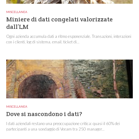
MISCELLANEA
Miniere di dati congelati valorizzate
dall’LM
Ogni azienda accumula dati a ritmo esponenziale. Transazioni, interazioni
con i clienti, log di sistema, email, ticket di...
MISCELLANEA
Dove si nascondono i dati?
I dati aziendali restano una preoccupazione critica: quasi il 60% dei
partecipanti a una sondaggio di Veeam tra 250 manager...