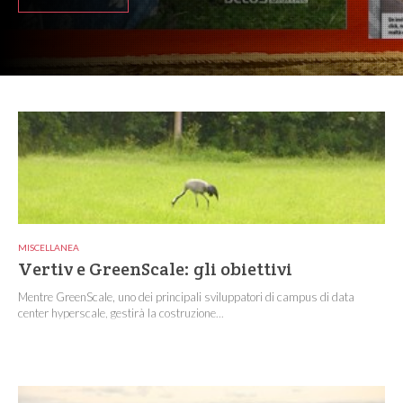
MISCELLANEA
Vertiv e GreenScale: gli obiettivi
Mentre GreenScale, uno dei principali sviluppatori di campus di data
center hyperscale, gestirà la costruzione...