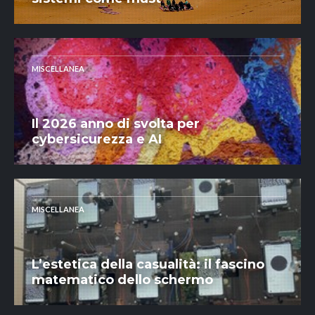
MISCELLANEA
Il 2026 anno di svolta per
cybersicurezza e AI
MISCELLANEA
L’estetica della casualità: il fascino
matematico dello schermo