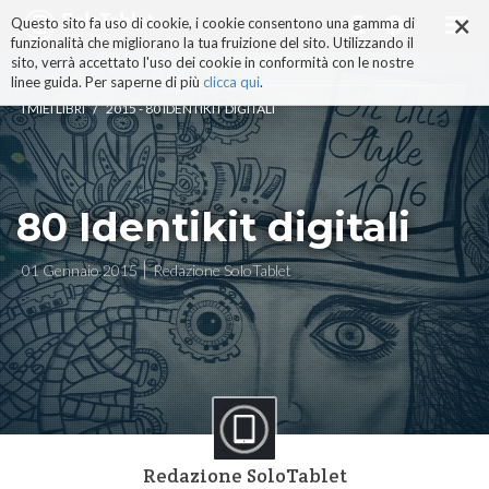
×
Salta
Questo sito fa uso di cookie, i cookie consentono una gamma di
ai
funzionalità che migliorano la tua fruizione del sito. Utilizzando il
contenuti.
sito, verrà accettato l'uso dei cookie in conformità con le nostre
|
linee guida. Per saperne di più
clicca qui
.
Salta
/
I MIEI LIBRI
2015 - 80 IDENTIKIT DIGITALI
alla
navigazione
80 Identikit digitali
01 Gennaio 2015
Redazione SoloTablet
Redazione SoloTablet