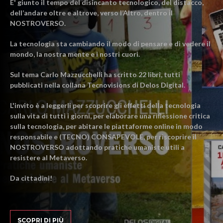
E' giunto il tempo del disincanto tecnologico, del distacco,
dell’andare oltre e altrove, verso l’Altro, dentro il
NOSTROVERSO.
La tecnologia sta cambiando il modo di pensare e di vedere il
mondo, la nostra mente e i nostri cuori.
Sul tema Carlo Mazzucchelli ha scritto 22 libri, tutti
pubblicati nella collana Tecnovisions di Delos Digital.
L'invito è a leggerli per scoprire gli effetti della tecnologia
sulla vita di tutti i giorni, per elaborare una riflessione critica
sulla tecnologia, per abitare le piattaforme online in modo
responsabile e (TECNO) CONSAPEVOLE, per riscoprire il
NOSTROVERSO adottando pratiche umaniste utili a
resistere al Metaverso.
Da cittadini!
SCOPRI DI PIÙ