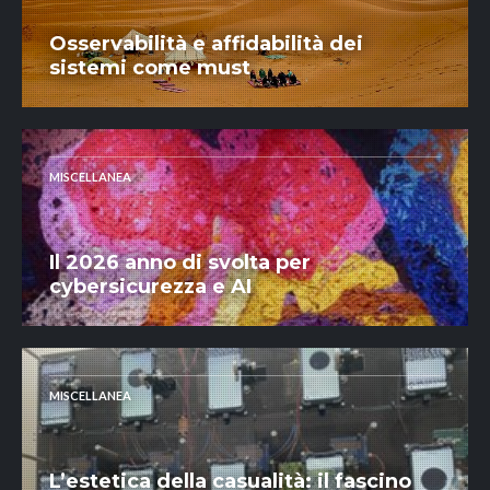
Osservabilità e affidabilità dei
sistemi come must
MISCELLANEA
Il 2026 anno di svolta per
cybersicurezza e AI
MISCELLANEA
L’estetica della casualità: il fascino