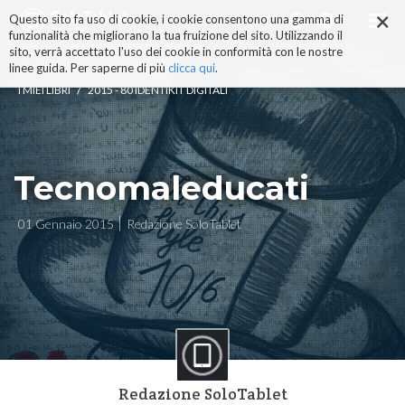
×
Salta
Questo sito fa uso di cookie, i cookie consentono una gamma di
ai
funzionalità che migliorano la tua fruizione del sito. Utilizzando il
contenuti.
sito, verrà accettato l'uso dei cookie in conformità con le nostre
|
linee guida. Per saperne di più
clicca qui
.
Salta
/
I MIEI LIBRI
2015 - 80 IDENTIKIT DIGITALI
alla
navigazione
Tecnomaleducati
01 Gennaio 2015
Redazione SoloTablet
Redazione SoloTablet