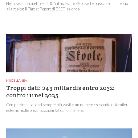
Nella seconda metà del 2005 il malware AI-based è passato dalla teoria
alla realtà: il Threat Report di ESET, azienda...
MISCELLANEA
Troppi dati: 243 miliardi$ entro 2032:
contro 111nel 2025
Con patrimoni di dati sempre più vasti e un numero crescente di fornitori
esterni, molte organizzazioni faticano a tenere...