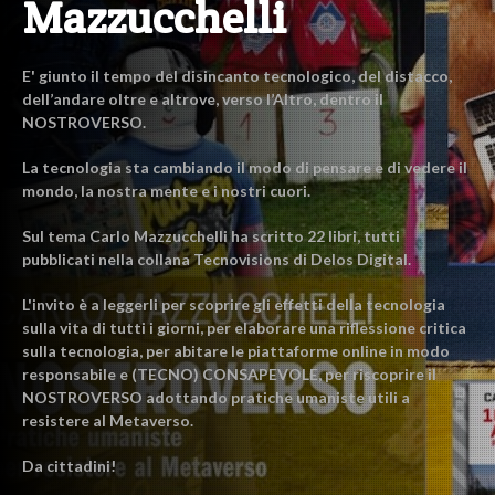
Mazzucchelli
E' giunto il tempo del disincanto tecnologico, del distacco,
dell’andare oltre e altrove, verso l’Altro, dentro il
NOSTROVERSO.
La tecnologia sta cambiando il modo di pensare e di vedere il
mondo, la nostra mente e i nostri cuori.
Sul tema Carlo Mazzucchelli ha scritto 22 libri, tutti
pubblicati nella collana Tecnovisions di Delos Digital.
L'invito è a leggerli per scoprire gli effetti della tecnologia
sulla vita di tutti i giorni, per elaborare una riflessione critica
sulla tecnologia, per abitare le piattaforme online in modo
responsabile e (TECNO) CONSAPEVOLE, per riscoprire il
NOSTROVERSO adottando pratiche umaniste utili a
resistere al Metaverso.
Da cittadini!