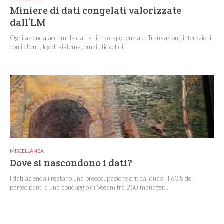
Miniere di dati congelati valorizzate
dall’LM
Ogni azienda accumula dati a ritmo esponenziale. Transazioni, interazioni
con i clienti, log di sistema, email, ticket di...
MISCELLANEA
Dove si nascondono i dati?
I dati aziendali restano una preoccupazione critica: quasi il 60% dei
partecipanti a una sondaggio di Veeam tra 250 manager...