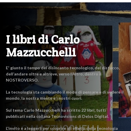
I libri di Carlo
Mazzucchelli
E' giunto il tempo del disincanto tecnologico, del distacco,
dell’andare oltre e altrove, verso l’Altro, dentro il
NOSTROVERSO.
La tecnologia sta cambiando il modo di pensare e di vedere il
mondo, la nostra mente e i nostri cuori.
Sul tema Carlo Mazzucchelli ha scritto 22 libri, tutti
pubblicati nella collana Tecnovisions di Delos Digital.
L'invito è a leggerli per scoprire gli effetti della tecnologia