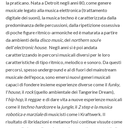
la praticano. Nata a Detroit negli anni 80, come genere
musicale legato alla musica elettronica (trattamento
digitale dei suoni), la musica techno è caratterizzata dalla
predominanza delle percussioni, dalla ripetizione ossessiva
di poche figure ritmico-armoniche ed è maturata a partire
da ambienti della
disco music
, del
northern soul
e
dell'
electronic house
. Negli anni si è poi andata
caratterizzando in percorsi musicali diversi per le loro
caratteristiche di tipo ritmico, melodico e sonoro. Da questi
percorsi, spesso underground e al di fuori del mainstream
musicale dell'epoca, sono emersi nuovi generi musicali
capaci di fondere insieme esperienze diverse come il
funky
,
l'
house
, il
rock
(quello ambientale dei Tangerine Dream),
l'
hip hop
, il
reggae
e di dare vita a nuove esperienze musicali
come il
techno hardcore
e la
jungle
, il
2 step e la musica
robotica e marziale
di musicisti come i Kraftwerk. Il
risultato di ibridazioni e metamorfosi continue vissute come