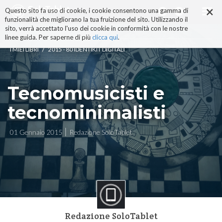
×
Salta
Questo sito fa uso di cookie, i cookie consentono una gamma di
ai
funzionalità che migliorano la tua fruizione del sito. Utilizzando il
contenuti.
sito, verrà accettato l'uso dei cookie in conformità con le nostre
|
linee guida. Per saperne di più
clicca qui
.
Salta
/
I MIEI LIBRI
2015 - 80 IDENTIKIT DIGITALI
alla
navigazione
Tecnomusicisti e
tecnominimalisti
01 Gennaio 2015
Redazione SoloTablet
Redazione SoloTablet